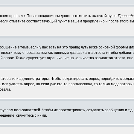
 своем профиле. После создания вы должны отметить галочкой пункт
Присоед
если отметите соответствующий пункт в вашем профиле (но и после этого вы
сообщение в теме, если у вас есть на это права) чуть ниже основной формы 
ы ввести тему опроса, затем как минимум два варианта ответа (чтобы добавит
й опрос. Также существует ограничение на количество вариантов ответа, он
ераторы или администраторы. Чтобы редактировать опрос, перейдите к редакт
ь или удалять опрос, но если уже кто-то проголосовал, то только модераторы
овали.
уппам пользователей. Чтобы их просматривать, создавать сообщения и т.д.
ешение, свяжитесь с ними.