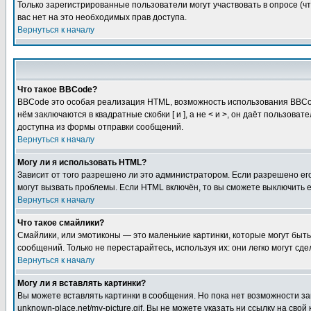
Только зарегистрированные пользователи могут участвовать в опросе (чт
вас нет на это необходимых прав доступа.
Вернуться к началу
Что такое BBCode?
BBCode это особая реализация HTML, возможность использования BBCod
нём заключаются в квадратные скобки [ и ], а не < и >, он даёт польз
доступна из формы отправки сообщений.
Вернуться к началу
Могу ли я использовать HTML?
Зависит от того разрешено ли это администратором. Если разрешено его 
могут вызвать проблемы. Если HTML включён, то вы сможете выключить 
Вернуться к началу
Что такое смайлики?
Смайлики, или эмотиконы — это маленькие картинки, которые могут быть 
сообщений. Только не перестарайтесь, используя их: они легко могут с
Вернуться к началу
Могу ли я вставлять картинки?
Вы можете вставлять картинки в сообщения. Но пока нет возможности заг
unknown-place.net/my-picture.gif. Вы не можете указать ни ссылку на с