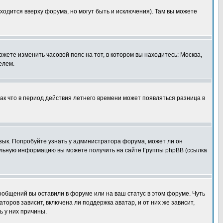
ходится вверху форума, но могут быть и исключения). Там вы можете
ожете изменить часовой пояс на тот, в котором вы находитесь: Москва,
елем.
так что в период действия летнего времени может появляться разница в
язык. Попробуйте узнать у администратора форума, может ли он
тельную информацию вы можете получить на сайте Группы phpBB (ссылка
сообщений вы оставили в форуме или на ваш статус в этом форуме. Чуть
оров зависит, включена ли поддержка аватар, и от них же зависит,
ь у них причины.