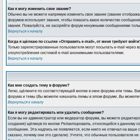
Как я могу изменить свое звание?
Обычно вы не можете напрямую изменить свое звание (звание отображае
форумов используют звания, чтобы показать какое количество сообще
звания. Пожалуйста, не засоряйте форум ненужными сообщениями только
Вернуться к началу
Когда я щёлкаю по ссылке «Отправить e-mail», от меня требуют войти
Только зарегистрированные пользователи могут посылать e-mail через 
злоупотребления системой e-mail анонимными пользователями.
Вернуться к началу
Как мне создать тему в форуме?
Легко, щёлкните по соответствующей кнопке в окне форума или темы. В
форума и темы (
Вы можете начинать темы в этом форуме, Вы можете 
Вернуться к началу
Как я могу редактировать или удалить сообщение?
Если вы не администратор или модератор форума, вы можете редактиров
создания) щёлкнув по кнопке
Редактировать
, относящейся к данному с
сообщение. Эта надпись не появляется, если никто не отвечал на ваше
сказано, почему они это сделали). Учтите, что обычные пользователи не 