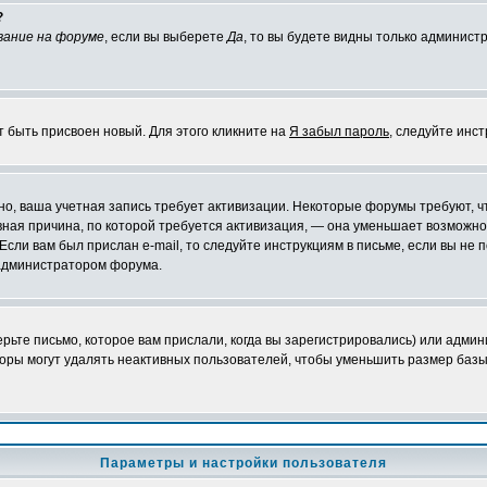
?
вание на форуме
, если вы выберете
Да
, то вы будете видны только админист
т быть присвоен новый. Для этого кликните на
Я забыл пароль
, следуйте инс
ожно, ваша учетная запись требует активизации. Некоторые форумы требуют,
лавная причина, по которой требуется активизация, — она уменьшает возмож
Если вам был прислан e-mail, то следуйте инструкциям в письме, если вы не п
с администратором форума.
ьте письмо, которое вам прислали, когда вы зарегистрировались) или админ
оры могут удалять неактивных пользователей, чтобы уменьшить размер базы
Параметры и настройки пользователя