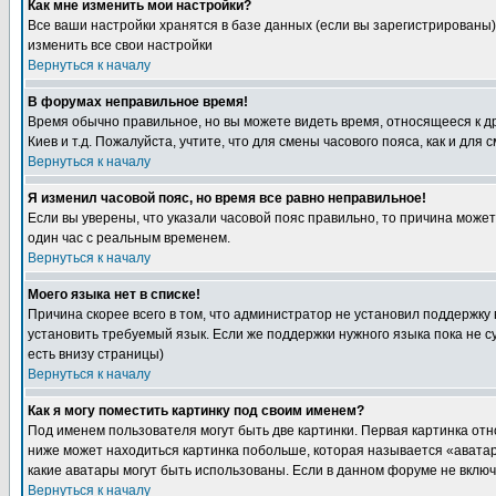
Как мне изменить мои настройки?
Все ваши настройки хранятся в базе данных (если вы зарегистрированы)
изменить все свои настройки
Вернуться к началу
В форумах неправильное время!
Время обычно правильное, но вы можете видеть время, относящееся к друг
Киев и т.д. Пожалуйста, учтите, что для смены часового пояса, как и д
Вернуться к началу
Я изменил часовой пояс, но время все равно неправильное!
Если вы уверены, что указали часовой пояс правильно, то причина може
один час с реальным временем.
Вернуться к началу
Моего языка нет в списке!
Причина скорее всего в том, что администратор не установил поддержку
установить требуемый язык. Если же поддержки нужного языка пока не 
есть внизу страницы)
Вернуться к началу
Как я могу поместить картинку под своим именем?
Под именем пользователя могут быть две картинки. Первая картинка отн
ниже может находиться картинка побольше, которая называется «аватара
какие аватары могут быть использованы. Если в данном форуме не вклю
Вернуться к началу