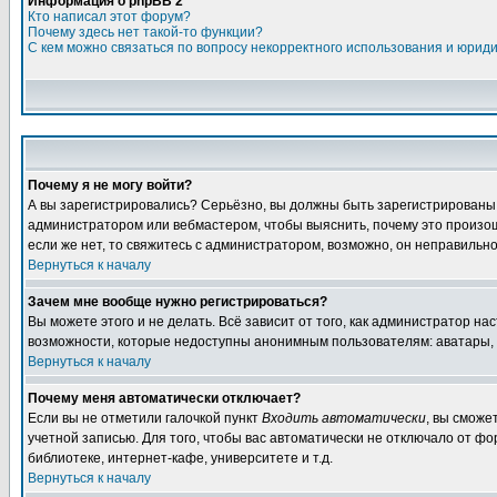
Информация о phpBB 2
Кто написал этот форум?
Почему здесь нет такой-то функции?
С кем можно связаться по вопросу некорректного использования и юрид
Почему я не могу войти?
А вы зарегистрировались? Серьёзно, вы должны быть зарегистрированы, д
администратором или вебмастером, чтобы выяснить, почему это произошл
если же нет, то свяжитесь с администратором, возможно, он неправильн
Вернуться к началу
Зачем мне вообще нужно регистрироваться?
Вы можете этого и не делать. Всё зависит от того, как администратор 
возможности, которые недоступны анонимным пользователям: аватары, лич
Вернуться к началу
Почему меня автоматически отключает?
Если вы не отметили галочкой пункт
Входить автоматически
, вы сможе
учетной записью. Для того, чтобы вас автоматически не отключало от ф
библиотеке, интернет-кафе, университете и т.д.
Вернуться к началу