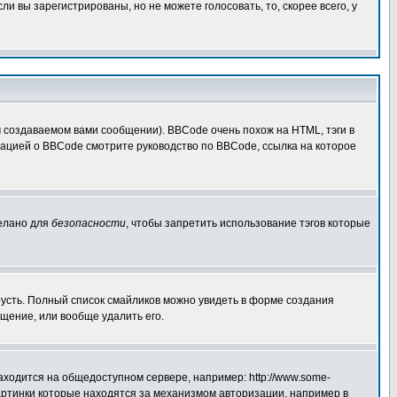
 вы зарегистрированы, но не можете голосовать, то, скорее всего, у
создаваемом вами сообщении). BBCode очень похож на HTML, тэги в
рмацией о BBCode смотрите руководство по BBCode, ссылка на которое
делано для
безопасности
, чтобы запретить использование тэгов которые
грусть. Полный список смайликов можно увидеть в форме создания
щение, или вообще удалить его.
аходится на общедоступном сервере, например: http://www.some-
 картинки которые находятся за механизмом авторизации, например в