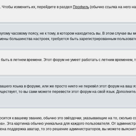
. Чтобы изменить их, перейдите в раздел
Профиль
(обычно ссылка на него на
ому часовому поясу, не к тому, в котором находитесь вы. В этом случае вы м
ля смены большинства настроек, требуется быть зарегистрированным пользоват
т быть в летнем времени. Этот форум не умеет работать с летним временем, 
 вашего языка в форуме, или же просто никто не перевёл этот форум на ваш 
существует, то вы сами можете перевести этот форум на свой язык. Дополни
осится к вашему званию, обычно это звёздочки, указывающие на то, сколько 
». Эта картинка обычно уникальна для каждого пользователя. От администрат
чена поддержка аватар, то это решение администраторов, вы можете выяснит