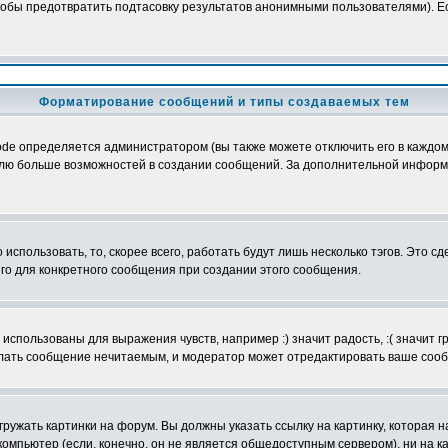
обы предотвратить подтасовку результатов анонимными пользователями). Если
Форматирование сообщений и типы создаваемых тем
e определяется администратором (вы также можете отключить его в каждом 
ователю больше возможностей в создании сообщений. За дополнительной инфо
использовать, то, скорее всего, работать будут лишь несколько тэгов. Это с
его для конкретного сообщения при создании этого сообщения.
использованы для выражения чувств, например :) значит радость, :( значит 
делать сообщение нечитаемым, и модератор может отредактировать ваше сооб
ружать картинки на форум. Вы должны указать ссылку на картинку, которая н
вой компьютер (если, конечно, он не является общедоступным сервером), ни на