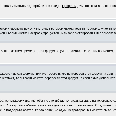
. Чтобы изменить их, перейдите в раздел
Профиль
(обычно ссылка на него на
ому часовому поясу, не к тому, в котором находитесь вы. В этом случае вы м
ля смены большинства настроек, требуется быть зарегистрированным пользоват
т быть в летнем времени. Этот форум не умеет работать с летним временем, 
 вашего языка в форуме, или же просто никто не перевёл этот форум на ваш 
существует, то вы сами можете перевести этот форум на свой язык. Дополни
осится к вашему званию, обычно это звёздочки, указывающие на то, сколько 
». Эта картинка обычно уникальна для каждого пользователя. От администрат
чена поддержка аватар, то это решение администраторов, вы можете выяснит