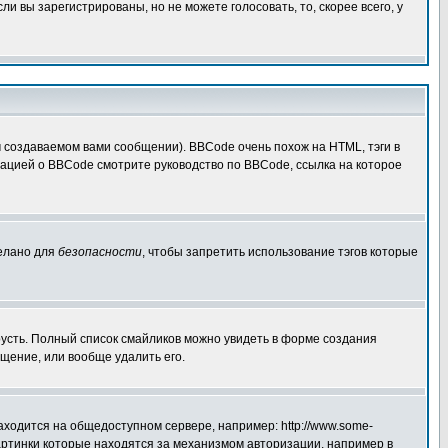
 вы зарегистрированы, но не можете голосовать, то, скорее всего, у
создаваемом вами сообщении). BBCode очень похож на HTML, тэги в
рмацией о BBCode смотрите руководство по BBCode, ссылка на которое
делано для
безопасности
, чтобы запретить использование тэгов которые
грусть. Полный список смайликов можно увидеть в форме создания
щение, или вообще удалить его.
аходится на общедоступном сервере, например: http://www.some-
 картинки которые находятся за механизмом авторизации, например в