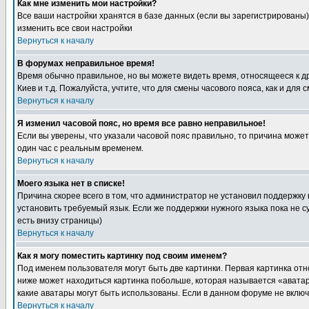
Как мне изменить мои настройки?
Все ваши настройки хранятся в базе данных (если вы зарегистрированы)
изменить все свои настройки
Вернуться к началу
В форумах неправильное время!
Время обычно правильное, но вы можете видеть время, относящееся к друг
Киев и т.д. Пожалуйста, учтите, что для смены часового пояса, как и д
Вернуться к началу
Я изменил часовой пояс, но время все равно неправильное!
Если вы уверены, что указали часовой пояс правильно, то причина може
один час с реальным временем.
Вернуться к началу
Моего языка нет в списке!
Причина скорее всего в том, что администратор не установил поддержку
установить требуемый язык. Если же поддержки нужного языка пока не 
есть внизу страницы)
Вернуться к началу
Как я могу поместить картинку под своим именем?
Под именем пользователя могут быть две картинки. Первая картинка отн
ниже может находиться картинка побольше, которая называется «аватара
какие аватары могут быть использованы. Если в данном форуме не вклю
Вернуться к началу