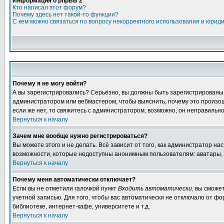
Информация о phpBB 2
Кто написал этот форум?
Почему здесь нет такой-то функции?
С кем можно связаться по вопросу некорректного использования и юрид
Почему я не могу войти?
А вы зарегистрировались? Серьёзно, вы должны быть зарегистрированы, д
администратором или вебмастером, чтобы выяснить, почему это произошл
если же нет, то свяжитесь с администратором, возможно, он неправильн
Вернуться к началу
Зачем мне вообще нужно регистрироваться?
Вы можете этого и не делать. Всё зависит от того, как администратор 
возможности, которые недоступны анонимным пользователям: аватары, лич
Вернуться к началу
Почему меня автоматически отключает?
Если вы не отметили галочкой пункт
Входить автоматически
, вы сможе
учетной записью. Для того, чтобы вас автоматически не отключало от ф
библиотеке, интернет-кафе, университете и т.д.
Вернуться к началу