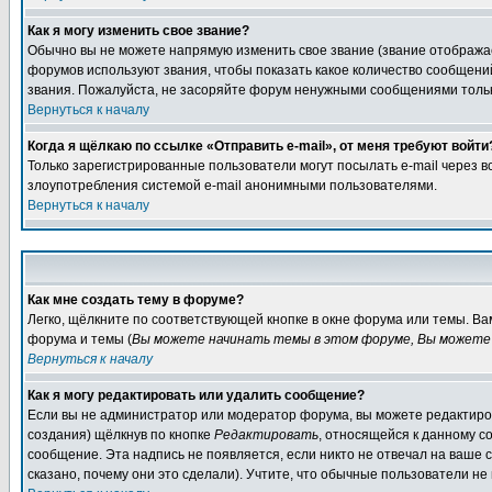
Как я могу изменить свое звание?
Обычно вы не можете напрямую изменить свое звание (звание отображае
форумов используют звания, чтобы показать какое количество сообще
звания. Пожалуйста, не засоряйте форум ненужными сообщениями только
Вернуться к началу
Когда я щёлкаю по ссылке «Отправить e-mail», от меня требуют войти
Только зарегистрированные пользователи могут посылать e-mail через 
злоупотребления системой e-mail анонимными пользователями.
Вернуться к началу
Как мне создать тему в форуме?
Легко, щёлкните по соответствующей кнопке в окне форума или темы. В
форума и темы (
Вы можете начинать темы в этом форуме, Вы можете 
Вернуться к началу
Как я могу редактировать или удалить сообщение?
Если вы не администратор или модератор форума, вы можете редактиров
создания) щёлкнув по кнопке
Редактировать
, относящейся к данному с
сообщение. Эта надпись не появляется, если никто не отвечал на ваше
сказано, почему они это сделали). Учтите, что обычные пользователи не 