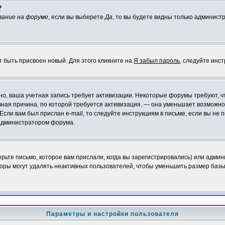
?
вание на форуме
, если вы выберете
Да
, то вы будете видны только админист
т быть присвоен новый. Для этого кликните на
Я забыл пароль
, следуйте инс
ожно, ваша учетная запись требует активизации. Некоторые форумы требуют,
лавная причина, по которой требуется активизация, — она уменьшает возмож
Если вам был прислан e-mail, то следуйте инструкциям в письме, если вы не п
с администратором форума.
ьте письмо, которое вам прислали, когда вы зарегистрировались) или админ
оры могут удалять неактивных пользователей, чтобы уменьшить размер базы
Параметры и настройки пользователя