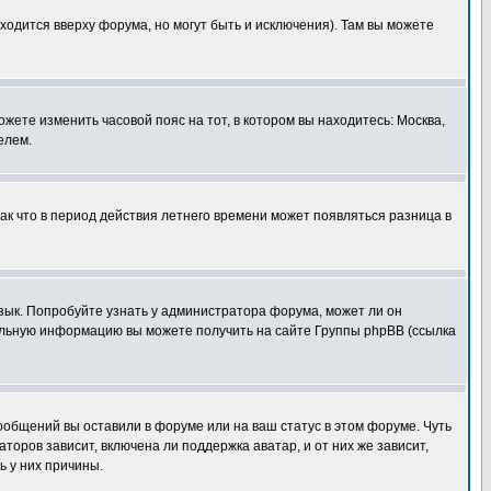
ходится вверху форума, но могут быть и исключения). Там вы можете
ожете изменить часовой пояс на тот, в котором вы находитесь: Москва,
елем.
так что в период действия летнего времени может появляться разница в
язык. Попробуйте узнать у администратора форума, может ли он
тельную информацию вы можете получить на сайте Группы phpBB (ссылка
сообщений вы оставили в форуме или на ваш статус в этом форуме. Чуть
оров зависит, включена ли поддержка аватар, и от них же зависит,
ь у них причины.