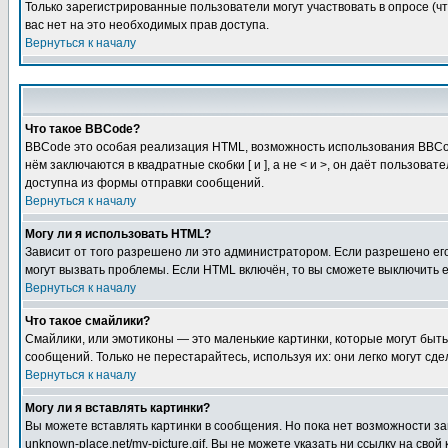
Только зарегистрированные пользователи могут участвовать в опросе (чт
вас нет на это необходимых прав доступа.
Вернуться к началу
Что такое BBCode?
BBCode это особая реализация HTML, возможность использования BBCod
нём заключаются в квадратные скобки [ и ], а не < и >, он даёт польз
доступна из формы отправки сообщений.
Вернуться к началу
Могу ли я использовать HTML?
Зависит от того разрешено ли это администратором. Если разрешено его 
могут вызвать проблемы. Если HTML включён, то вы сможете выключить 
Вернуться к началу
Что такое смайлики?
Смайлики, или эмотиконы — это маленькие картинки, которые могут быть 
сообщений. Только не перестарайтесь, используя их: они легко могут с
Вернуться к началу
Могу ли я вставлять картинки?
Вы можете вставлять картинки в сообщения. Но пока нет возможности заг
unknown-place.net/my-picture.gif. Вы не можете указать ни ссылку на с