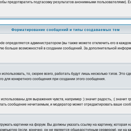
обы предотвратить подтасовку результатов анонимными пользователями). Если
Форматирование сообщений и типы создаваемых тем
e определяется администратором (вы также можете отключить его в каждом 
ователю больше возможностей в создании сообщений. За дополнительной инфо
использовать, то, скорее всего, работать будут лишь несколько тэгов. Это с
его для конкретного сообщения при создании этого сообщения.
использованы для выражения чувств, например :) значит радость, :( значит 
делать сообщение нечитаемым, и модератор может отредактировать ваше сооб
ружать картинки на форум. Вы должны указать ссылку на картинку, которая н
вой компьютер (если, конечно, он не является общедоступным сервером), ни на