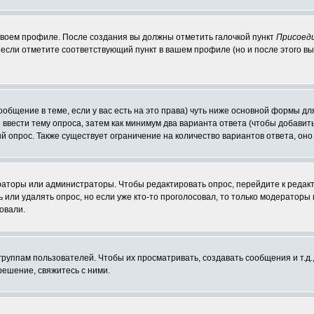
 своем профиле. После создания вы должны отметить галочкой пункт
Присоед
если отметите соответствующий пункт в вашем профиле (но и после этого вы
сообщение в теме, если у вас есть на это права) чуть ниже основной формы 
ы ввести тему опроса, затем как минимум два варианта ответа (чтобы добавит
й опрос. Также существует ограничение на количество вариантов ответа, он
ераторы или администраторы. Чтобы редактировать опрос, перейдите к редакт
ь или удалять опрос, но если уже кто-то проголосовал, то только модераторы
овали.
уппам пользователей. Чтобы их просматривать, создавать сообщения и т.д.
ешение, свяжитесь с ними.