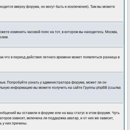
ходится вверху форума, но могут быть и исключения). Там вы можете
ожете изменить часовой пояс на тот, в котором вы находитесь: Москва,
елем.
так что в период действия летнего времени может появляться разница в
язык. Попробуйте узнать у администратора форума, может ли он
тельную информацию вы можете получить на сайте Группы phpBB (ссылка
сообщений вы оставили в форуме или на ваш статус в этом форуме. Чуть
оров зависит, включена ли поддержка аватар, и от них же зависит,
ь у них причины.