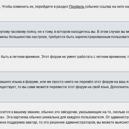
. Чтобы изменить их, перейдите в раздел
Профиль
(обычно ссылка на него на
ому часовому поясу, не к тому, в котором находитесь вы. В этом случае вы м
ля смены большинства настроек, требуется быть зарегистрированным пользоват
т быть в летнем времени. Этот форум не умеет работать с летним временем, 
 вашего языка в форуме, или же просто никто не перевёл этот форум на ваш 
существует, то вы сами можете перевести этот форум на свой язык. Дополни
осится к вашему званию, обычно это звёздочки, указывающие на то, сколько 
». Эта картинка обычно уникальна для каждого пользователя. От администрат
чена поддержка аватар, то это решение администраторов, вы можете выяснит