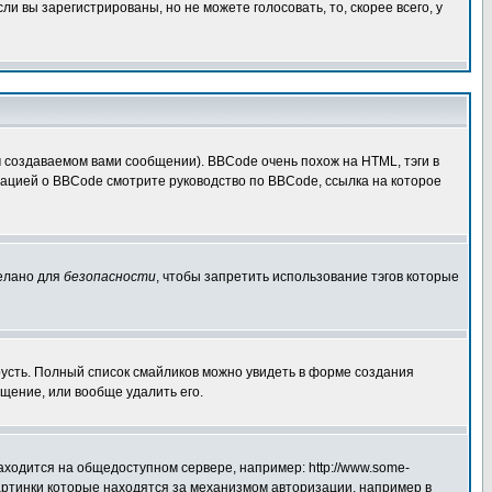
 вы зарегистрированы, но не можете голосовать, то, скорее всего, у
создаваемом вами сообщении). BBCode очень похож на HTML, тэги в
рмацией о BBCode смотрите руководство по BBCode, ссылка на которое
делано для
безопасности
, чтобы запретить использование тэгов которые
грусть. Полный список смайликов можно увидеть в форме создания
щение, или вообще удалить его.
аходится на общедоступном сервере, например: http://www.some-
 картинки которые находятся за механизмом авторизации, например в