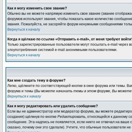
Как я могу изменить свое звание?
Обычно вы не можете напрямую изменить свое звание (звание отображае
форумов используют звания, чтобы показать какое количество сообще
звания. Пожалуйста, не засоряйте форум ненужными сообщениями только
Вернуться к началу
Когда я щёлкаю по ссылке «Отправить e-mail», от меня требуют войти
Только зарегистрированные пользователи могут посылать e-mail через 
злоупотребления системой e-mail анонимными пользователями.
Вернуться к началу
Как мне создать тему в форуме?
Легко, щёлкните по соответствующей кнопке в окне форума или темы. В
форума и темы (
Вы можете начинать темы в этом форуме, Вы можете 
Вернуться к началу
Как я могу редактировать или удалить сообщение?
Если вы не администратор или модератор форума, вы можете редактиров
создания) щёлкнув по кнопке
Редактировать
, относящейся к данному с
сообщение. Эта надпись не появляется, если никто не отвечал на ваше
сказано, почему они это сделали). Учтите, что обычные пользователи не 