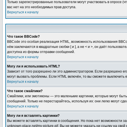
Только зарегистрированные пользователи могут участвовать в опросе (чт
вас нет на это необходимых прав доступа.
Вернуться к началу
Что такое BBCode?
BBCode это особая реализация HTML, возможность использования BBCod
нём заключаются в квадратные скобки [ и ], а не < и >, он даёт польз
доступна из формы отправки сообщений.
Вернуться к началу
Могу ли я использовать HTML?
Зависит от того разрешено ли это администратором. Если разрешено его 
могут вызвать проблемы. Если HTML включён, то вы сможете выключить 
Вернуться к началу
Что такое смайлики?
Смайлики, или эмотиконы — это маленькие картинки, которые могут быть 
сообщений. Только не перестарайтесь, используя их: они легко могут с
Вернуться к началу
Могу ли я вставлять картинки?
Вы можете вставлять картинки в сообщения. Но пока нет возможности заг
unknown-place.net/my-picture.gif. Вы не можете указать ни ссылку на с