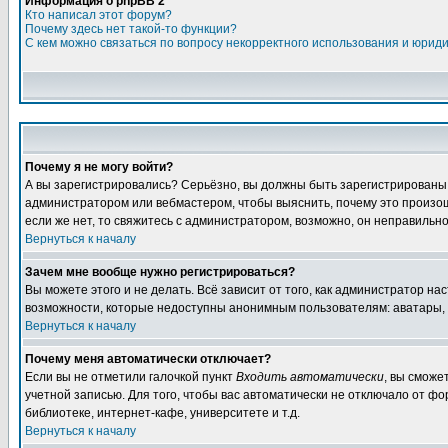
Информация о phpBB 2
Кто написал этот форум?
Почему здесь нет такой-то функции?
С кем можно связаться по вопросу некорректного использования и юрид
Почему я не могу войти?
А вы зарегистрировались? Серьёзно, вы должны быть зарегистрированы, д
администратором или вебмастером, чтобы выяснить, почему это произошл
если же нет, то свяжитесь с администратором, возможно, он неправильн
Вернуться к началу
Зачем мне вообще нужно регистрироваться?
Вы можете этого и не делать. Всё зависит от того, как администратор 
возможности, которые недоступны анонимным пользователям: аватары, лич
Вернуться к началу
Почему меня автоматически отключает?
Если вы не отметили галочкой пункт
Входить автоматически
, вы сможе
учетной записью. Для того, чтобы вас автоматически не отключало от ф
библиотеке, интернет-кафе, университете и т.д.
Вернуться к началу