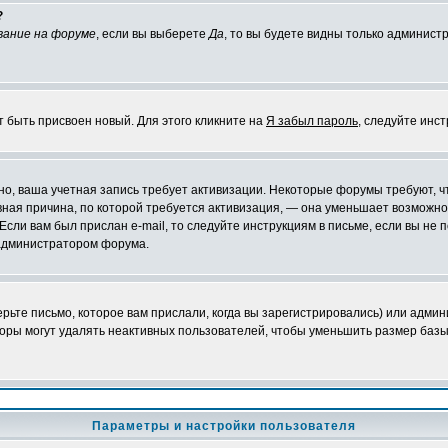
?
вание на форуме
, если вы выберете
Да
, то вы будете видны только админист
т быть присвоен новый. Для этого кликните на
Я забыл пароль
, следуйте инс
ожно, ваша учетная запись требует активизации. Некоторые форумы требуют,
лавная причина, по которой требуется активизация, — она уменьшает возмож
Если вам был прислан e-mail, то следуйте инструкциям в письме, если вы не п
с администратором форума.
ьте письмо, которое вам прислали, когда вы зарегистрировались) или админ
оры могут удалять неактивных пользователей, чтобы уменьшить размер базы
Параметры и настройки пользователя