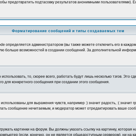
обы предотвратить подтасовку результатов анонимными пользователями). Если
Форматирование сообщений и типы создаваемых тем
e определяется администратором (вы также можете отключить его в каждом 
ователю больше возможностей в создании сообщений. За дополнительной инфо
использовать, то, скорее всего, работать будут лишь несколько тэгов. Это с
его для конкретного сообщения при создании этого сообщения.
использованы для выражения чувств, например :) значит радость, :( значит 
делать сообщение нечитаемым, и модератор может отредактировать ваше сооб
ружать картинки на форум. Вы должны указать ссылку на картинку, которая н
вой компьютер (если, конечно, он не является общедоступным сервером), ни на