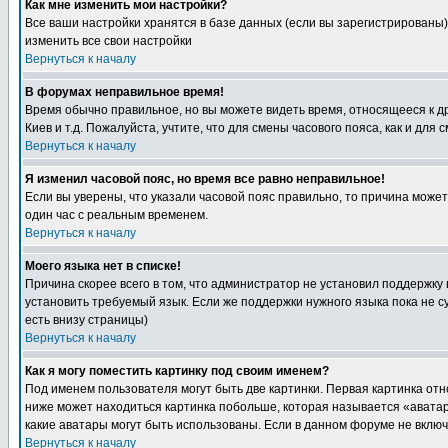
Как мне изменить мои настройки?
Все ваши настройки хранятся в базе данных (если вы зарегистрированы)
изменить все свои настройки
Вернуться к началу
В форумах неправильное время!
Время обычно правильное, но вы можете видеть время, относящееся к друг
Киев и т.д. Пожалуйста, учтите, что для смены часового пояса, как и д
Вернуться к началу
Я изменил часовой пояс, но время все равно неправильное!
Если вы уверены, что указали часовой пояс правильно, то причина може
один час с реальным временем.
Вернуться к началу
Моего языка нет в списке!
Причина скорее всего в том, что администратор не установил поддержку
установить требуемый язык. Если же поддержки нужного языка пока не 
есть внизу страницы)
Вернуться к началу
Как я могу поместить картинку под своим именем?
Под именем пользователя могут быть две картинки. Первая картинка отн
ниже может находиться картинка побольше, которая называется «аватара
какие аватары могут быть использованы. Если в данном форуме не вклю
Вернуться к началу