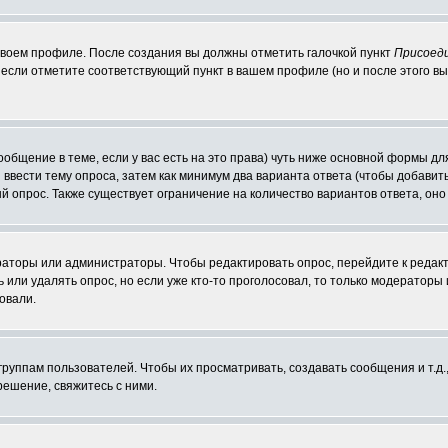
 своем профиле. После создания вы должны отметить галочкой пункт
Присоед
если отметите соответствующий пункт в вашем профиле (но и после этого вы
сообщение в теме, если у вас есть на это права) чуть ниже основной формы 
ы ввести тему опроса, затем как минимум два варианта ответа (чтобы добавит
й опрос. Также существует ограничение на количество вариантов ответа, он
ераторы или администраторы. Чтобы редактировать опрос, перейдите к редакт
ь или удалять опрос, но если уже кто-то проголосовал, то только модераторы
овали.
уппам пользователей. Чтобы их просматривать, создавать сообщения и т.д.
ешение, свяжитесь с ними.