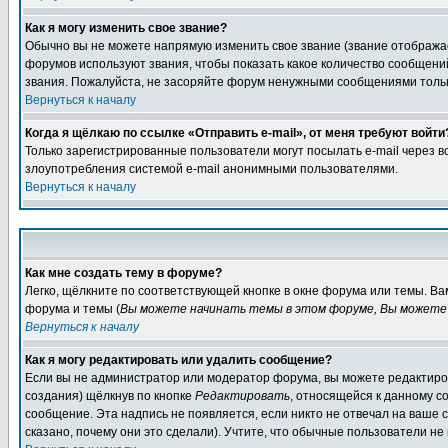
Как я могу изменить свое звание?
Обычно вы не можете напрямую изменить свое звание (звание отображае
форумов используют звания, чтобы показать какое количество сообще
звания. Пожалуйста, не засоряйте форум ненужными сообщениями только
Вернуться к началу
Когда я щёлкаю по ссылке «Отправить e-mail», от меня требуют войти
Только зарегистрированные пользователи могут посылать e-mail через 
злоупотребления системой e-mail анонимными пользователями.
Вернуться к началу
Как мне создать тему в форуме?
Легко, щёлкните по соответствующей кнопке в окне форума или темы. В
форума и темы (
Вы можете начинать темы в этом форуме, Вы можете 
Вернуться к началу
Как я могу редактировать или удалить сообщение?
Если вы не администратор или модератор форума, вы можете редактиров
создания) щёлкнув по кнопке
Редактировать
, относящейся к данному с
сообщение. Эта надпись не появляется, если никто не отвечал на ваше
сказано, почему они это сделали). Учтите, что обычные пользователи не 