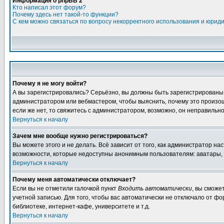
Информация о phpBB 2
Кто написал этот форум?
Почему здесь нет такой-то функции?
С кем можно связаться по вопросу некорректного использования и юрид
Почему я не могу войти?
А вы зарегистрировались? Серьёзно, вы должны быть зарегистрированы, д
администратором или вебмастером, чтобы выяснить, почему это произошл
если же нет, то свяжитесь с администратором, возможно, он неправильн
Вернуться к началу
Зачем мне вообще нужно регистрироваться?
Вы можете этого и не делать. Всё зависит от того, как администратор 
возможности, которые недоступны анонимным пользователям: аватары, лич
Вернуться к началу
Почему меня автоматически отключает?
Если вы не отметили галочкой пункт
Входить автоматически
, вы сможе
учетной записью. Для того, чтобы вас автоматически не отключало от ф
библиотеке, интернет-кафе, университете и т.д.
Вернуться к началу