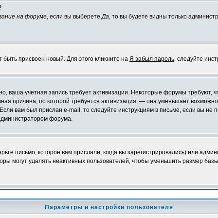
?
вание на форуме
, если вы выберете
Да
, то вы будете видны только админист
т быть присвоен новый. Для этого кликните на
Я забыл пароль
, следуйте инс
ожно, ваша учетная запись требует активизации. Некоторые форумы требуют,
лавная причина, по которой требуется активизация, — она уменьшает возмож
Если вам был прислан e-mail, то следуйте инструкциям в письме, если вы не п
с администратором форума.
ьте письмо, которое вам прислали, когда вы зарегистрировались) или админ
оры могут удалять неактивных пользователей, чтобы уменьшить размер базы
Параметры и настройки пользователя