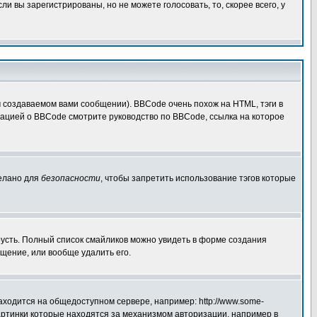
 вы зарегистрированы, но не можете голосовать, то, скорее всего, у
создаваемом вами сообщении). BBCode очень похож на HTML, тэги в
рмацией о BBCode смотрите руководство по BBCode, ссылка на которое
делано для
безопасности
, чтобы запретить использование тэгов которые
грусть. Полный список смайликов можно увидеть в форме создания
щение, или вообще удалить его.
аходится на общедоступном сервере, например: http://www.some-
 картинки которые находятся за механизмом авторизации, например в