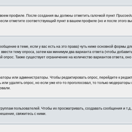
 своем профиле. После создания вы должны отметить галочкой пункт
Присоед
если отметите соответствующий пункт в вашем профиле (но и после этого вы
сообщение в теме, если у вас есть на это права) чуть ниже основной формы 
ы ввести тему опроса, затем как минимум два варианта ответа (чтобы добавит
й опрос. Также существует ограничение на количество вариантов ответа, он
ераторы или администраторы. Чтобы редактировать опрос, перейдите к редакт
ь или удалять опрос, но если уже кто-то проголосовал, то только модераторы
овали.
уппам пользователей. Чтобы их просматривать, создавать сообщения и т.д.
ешение, свяжитесь с ними.