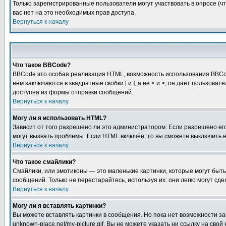
Только зарегистрированные пользователи могут участвовать в опросе (чт
вас нет на это необходимых прав доступа.
Вернуться к началу
Что такое BBCode?
BBCode это особая реализация HTML, возможность использования BBCod
нём заключаются в квадратные скобки [ и ], а не < и >, он даёт польз
доступна из формы отправки сообщений.
Вернуться к началу
Могу ли я использовать HTML?
Зависит от того разрешено ли это администратором. Если разрешено его 
могут вызвать проблемы. Если HTML включён, то вы сможете выключить 
Вернуться к началу
Что такое смайлики?
Смайлики, или эмотиконы — это маленькие картинки, которые могут быть 
сообщений. Только не перестарайтесь, используя их: они легко могут с
Вернуться к началу
Могу ли я вставлять картинки?
Вы можете вставлять картинки в сообщения. Но пока нет возможности заг
unknown-place.net/my-picture.gif. Вы не можете указать ни ссылку на с