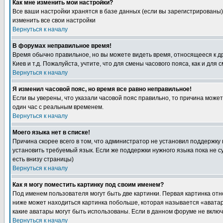
Как мне изменить мои настройки?
Все ваши настройки хранятся в базе данных (если вы зарегистрированы)
изменить все свои настройки
Вернуться к началу
В форумах неправильное время!
Время обычно правильное, но вы можете видеть время, относящееся к друг
Киев и т.д. Пожалуйста, учтите, что для смены часового пояса, как и д
Вернуться к началу
Я изменил часовой пояс, но время все равно неправильное!
Если вы уверены, что указали часовой пояс правильно, то причина може
один час с реальным временем.
Вернуться к началу
Моего языка нет в списке!
Причина скорее всего в том, что администратор не установил поддержку
установить требуемый язык. Если же поддержки нужного языка пока не 
есть внизу страницы)
Вернуться к началу
Как я могу поместить картинку под своим именем?
Под именем пользователя могут быть две картинки. Первая картинка отн
ниже может находиться картинка побольше, которая называется «аватара
какие аватары могут быть использованы. Если в данном форуме не вклю
Вернуться к началу