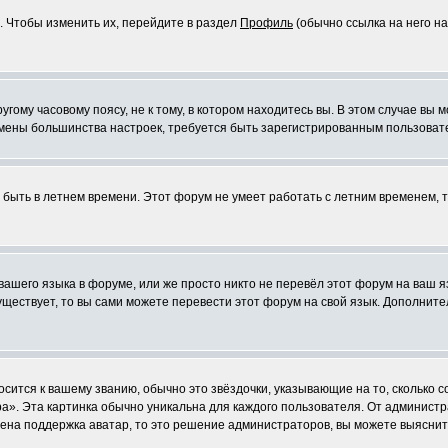
. Чтобы изменить их, перейдите в раздел
Профиль
(обычно ссылка на него на
ому часовому поясу, не к тому, в котором находитесь вы. В этом случае вы м
ля смены большинства настроек, требуется быть зарегистрированным пользоват
т быть в летнем времени. Этот форум не умеет работать с летним временем, 
 вашего языка в форуме, или же просто никто не перевёл этот форум на ваш 
существует, то вы сами можете перевести этот форум на свой язык. Дополни
осится к вашему званию, обычно это звёздочки, указывающие на то, сколько 
». Эта картинка обычно уникальна для каждого пользователя. От администрат
чена поддержка аватар, то это решение администраторов, вы можете выяснит