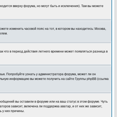
ходится вверху форума, но могут быть и исключения). Там вы можете
ожете изменить часовой пояс на тот, в котором вы находитесь: Москва,
елем.
так что в период действия летнего времени может появляться разница в
язык. Попробуйте узнать у администратора форума, может ли он
тельную информацию вы можете получить на сайте Группы phpBB (ссылка
сообщений вы оставили в форуме или на ваш статус в этом форуме. Чуть
оров зависит, включена ли поддержка аватар, и от них же зависит,
ь у них причины.