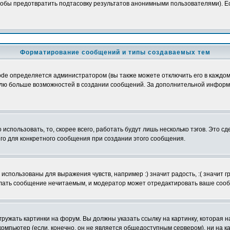
обы предотвратить подтасовку результатов анонимными пользователями). Если
Форматирование сообщений и типы создаваемых тем
e определяется администратором (вы также можете отключить его в каждом 
ователю больше возможностей в создании сообщений. За дополнительной инфо
использовать, то, скорее всего, работать будут лишь несколько тэгов. Это с
его для конкретного сообщения при создании этого сообщения.
использованы для выражения чувств, например :) значит радость, :( значит 
делать сообщение нечитаемым, и модератор может отредактировать ваше сооб
ружать картинки на форум. Вы должны указать ссылку на картинку, которая н
вой компьютер (если, конечно, он не является общедоступным сервером), ни на