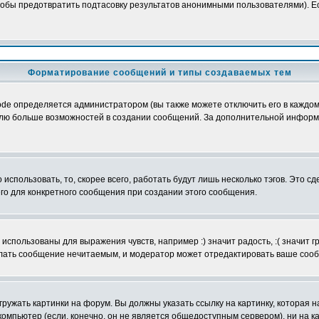
обы предотвратить подтасовку результатов анонимными пользователями). Если
Форматирование сообщений и типы создаваемых тем
e определяется администратором (вы также можете отключить его в каждом 
ователю больше возможностей в создании сообщений. За дополнительной инфо
использовать, то, скорее всего, работать будут лишь несколько тэгов. Это с
его для конкретного сообщения при создании этого сообщения.
использованы для выражения чувств, например :) значит радость, :( значит 
делать сообщение нечитаемым, и модератор может отредактировать ваше сооб
ружать картинки на форум. Вы должны указать ссылку на картинку, которая н
вой компьютер (если, конечно, он не является общедоступным сервером), ни на