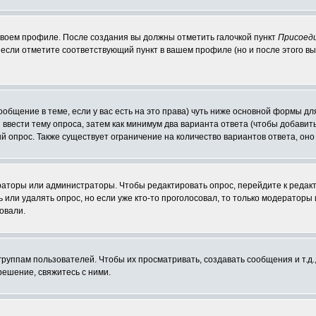
 своем профиле. После создания вы должны отметить галочкой пункт
Присоед
если отметите соответствующий пункт в вашем профиле (но и после этого вы
сообщение в теме, если у вас есть на это права) чуть ниже основной формы 
ы ввести тему опроса, затем как минимум два варианта ответа (чтобы добавит
й опрос. Также существует ограничение на количество вариантов ответа, он
ераторы или администраторы. Чтобы редактировать опрос, перейдите к редакт
ь или удалять опрос, но если уже кто-то проголосовал, то только модераторы
овали.
уппам пользователей. Чтобы их просматривать, создавать сообщения и т.д.
ешение, свяжитесь с ними.