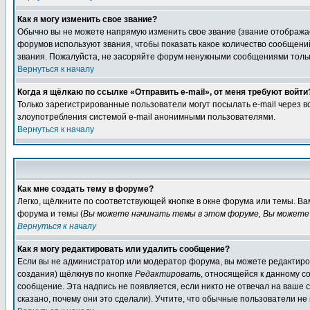
Как я могу изменить свое звание?
Обычно вы не можете напрямую изменить свое звание (звание отображае
форумов используют звания, чтобы показать какое количество сообще
звания. Пожалуйста, не засоряйте форум ненужными сообщениями только
Вернуться к началу
Когда я щёлкаю по ссылке «Отправить e-mail», от меня требуют войти
Только зарегистрированные пользователи могут посылать e-mail через 
злоупотребления системой e-mail анонимными пользователями.
Вернуться к началу
Как мне создать тему в форуме?
Легко, щёлкните по соответствующей кнопке в окне форума или темы. В
форума и темы (
Вы можете начинать темы в этом форуме, Вы можете 
Вернуться к началу
Как я могу редактировать или удалить сообщение?
Если вы не администратор или модератор форума, вы можете редактиров
создания) щёлкнув по кнопке
Редактировать
, относящейся к данному с
сообщение. Эта надпись не появляется, если никто не отвечал на ваше
сказано, почему они это сделали). Учтите, что обычные пользователи не 