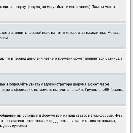
ходится вверху форума, но могут быть и исключения). Там вы можете
ожете изменить часовой пояс на тот, в котором вы находитесь: Москва,
елем.
так что в период действия летнего времени может появляться разница в
язык. Попробуйте узнать у администратора форума, может ли он
тельную информацию вы можете получить на сайте Группы phpBB (ссылка
сообщений вы оставили в форуме или на ваш статус в этом форуме. Чуть
оров зависит, включена ли поддержка аватар, и от них же зависит,
ь у них причины.