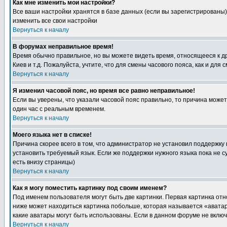
Как мне изменить мои настройки?
Все ваши настройки хранятся в базе данных (если вы зарегистрированы)
изменить все свои настройки
Вернуться к началу
В форумах неправильное время!
Время обычно правильное, но вы можете видеть время, относящееся к друг
Киев и т.д. Пожалуйста, учтите, что для смены часового пояса, как и д
Вернуться к началу
Я изменил часовой пояс, но время все равно неправильное!
Если вы уверены, что указали часовой пояс правильно, то причина може
один час с реальным временем.
Вернуться к началу
Моего языка нет в списке!
Причина скорее всего в том, что администратор не установил поддержку
установить требуемый язык. Если же поддержки нужного языка пока не 
есть внизу страницы)
Вернуться к началу
Как я могу поместить картинку под своим именем?
Под именем пользователя могут быть две картинки. Первая картинка отн
ниже может находиться картинка побольше, которая называется «аватара
какие аватары могут быть использованы. Если в данном форуме не вклю
Вернуться к началу