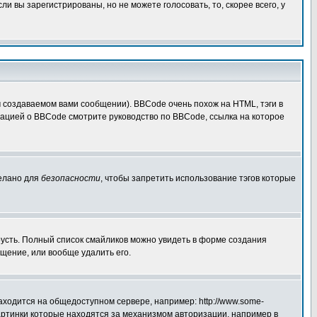
 вы зарегистрированы, но не можете голосовать, то, скорее всего, у
создаваемом вами сообщении). BBCode очень похож на HTML, тэги в
рмацией о BBCode смотрите руководство по BBCode, ссылка на которое
делано для
безопасности
, чтобы запретить использование тэгов которые
грусть. Полный список смайликов можно увидеть в форме создания
щение, или вообще удалить его.
аходится на общедоступном сервере, например: http://www.some-
 картинки которые находятся за механизмом авторизации, например в