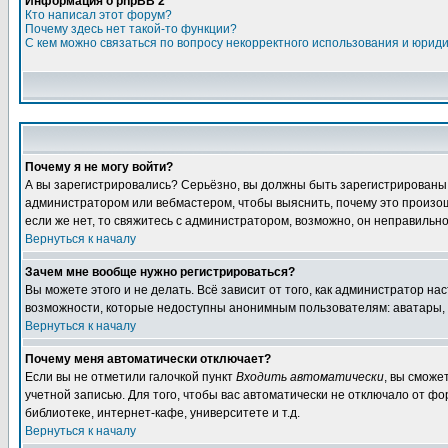
Информация о phpBB 2
Кто написал этот форум?
Почему здесь нет такой-то функции?
С кем можно связаться по вопросу некорректного использования и юрид
Почему я не могу войти?
А вы зарегистрировались? Серьёзно, вы должны быть зарегистрированы, д
администратором или вебмастером, чтобы выяснить, почему это произошл
если же нет, то свяжитесь с администратором, возможно, он неправильн
Вернуться к началу
Зачем мне вообще нужно регистрироваться?
Вы можете этого и не делать. Всё зависит от того, как администратор 
возможности, которые недоступны анонимным пользователям: аватары, лич
Вернуться к началу
Почему меня автоматически отключает?
Если вы не отметили галочкой пункт
Входить автоматически
, вы сможе
учетной записью. Для того, чтобы вас автоматически не отключало от ф
библиотеке, интернет-кафе, университете и т.д.
Вернуться к началу