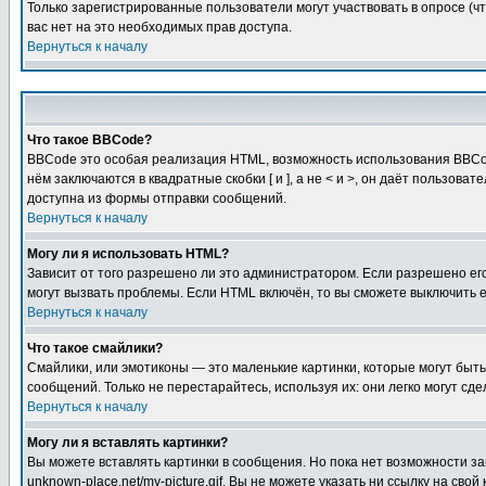
Только зарегистрированные пользователи могут участвовать в опросе (чт
вас нет на это необходимых прав доступа.
Вернуться к началу
Что такое BBCode?
BBCode это особая реализация HTML, возможность использования BBCod
нём заключаются в квадратные скобки [ и ], а не < и >, он даёт польз
доступна из формы отправки сообщений.
Вернуться к началу
Могу ли я использовать HTML?
Зависит от того разрешено ли это администратором. Если разрешено его 
могут вызвать проблемы. Если HTML включён, то вы сможете выключить 
Вернуться к началу
Что такое смайлики?
Смайлики, или эмотиконы — это маленькие картинки, которые могут быть 
сообщений. Только не перестарайтесь, используя их: они легко могут с
Вернуться к началу
Могу ли я вставлять картинки?
Вы можете вставлять картинки в сообщения. Но пока нет возможности заг
unknown-place.net/my-picture.gif. Вы не можете указать ни ссылку на с