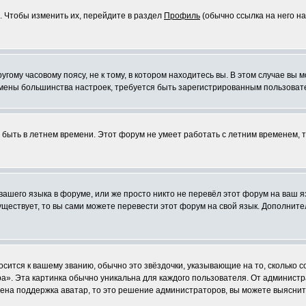
. Чтобы изменить их, перейдите в раздел
Профиль
(обычно ссылка на него на
ому часовому поясу, не к тому, в котором находитесь вы. В этом случае вы м
ля смены большинства настроек, требуется быть зарегистрированным пользоват
т быть в летнем времени. Этот форум не умеет работать с летним временем, 
 вашего языка в форуме, или же просто никто не перевёл этот форум на ваш 
существует, то вы сами можете перевести этот форум на свой язык. Дополни
осится к вашему званию, обычно это звёздочки, указывающие на то, сколько 
». Эта картинка обычно уникальна для каждого пользователя. От администрат
чена поддержка аватар, то это решение администраторов, вы можете выяснит