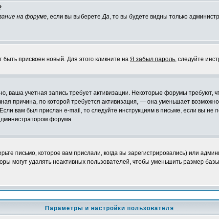
?
вание на форуме
, если вы выберете
Да
, то вы будете видны только админист
т быть присвоен новый. Для этого кликните на
Я забыл пароль
, следуйте инс
ожно, ваша учетная запись требует активизации. Некоторые форумы требуют,
лавная причина, по которой требуется активизация, — она уменьшает возмож
Если вам был прислан e-mail, то следуйте инструкциям в письме, если вы не п
с администратором форума.
ьте письмо, которое вам прислали, когда вы зарегистрировались) или админ
оры могут удалять неактивных пользователей, чтобы уменьшить размер базы
Параметры и настройки пользователя