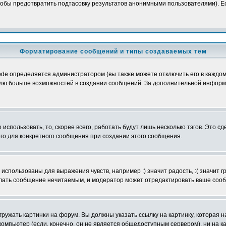
обы предотвратить подтасовку результатов анонимными пользователями). Если
Форматирование сообщений и типы создаваемых тем
e определяется администратором (вы также можете отключить его в каждом 
ователю больше возможностей в создании сообщений. За дополнительной инфо
использовать, то, скорее всего, работать будут лишь несколько тэгов. Это с
его для конкретного сообщения при создании этого сообщения.
использованы для выражения чувств, например :) значит радость, :( значит 
делать сообщение нечитаемым, и модератор может отредактировать ваше сооб
ружать картинки на форум. Вы должны указать ссылку на картинку, которая н
вой компьютер (если, конечно, он не является общедоступным сервером), ни на