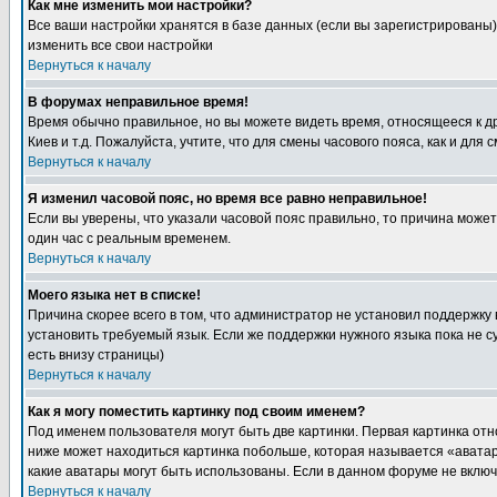
Как мне изменить мои настройки?
Все ваши настройки хранятся в базе данных (если вы зарегистрированы)
изменить все свои настройки
Вернуться к началу
В форумах неправильное время!
Время обычно правильное, но вы можете видеть время, относящееся к друг
Киев и т.д. Пожалуйста, учтите, что для смены часового пояса, как и д
Вернуться к началу
Я изменил часовой пояс, но время все равно неправильное!
Если вы уверены, что указали часовой пояс правильно, то причина може
один час с реальным временем.
Вернуться к началу
Моего языка нет в списке!
Причина скорее всего в том, что администратор не установил поддержку
установить требуемый язык. Если же поддержки нужного языка пока не 
есть внизу страницы)
Вернуться к началу
Как я могу поместить картинку под своим именем?
Под именем пользователя могут быть две картинки. Первая картинка отн
ниже может находиться картинка побольше, которая называется «аватара
какие аватары могут быть использованы. Если в данном форуме не вклю
Вернуться к началу