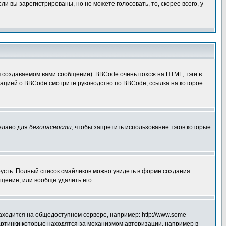
 вы зарегистрированы, но не можете голосовать, то, скорее всего, у
создаваемом вами сообщении). BBCode очень похож на HTML, тэги в
рмацией о BBCode смотрите руководство по BBCode, ссылка на которое
делано для
безопасности
, чтобы запретить использование тэгов которые
грусть. Полный список смайликов можно увидеть в форме создания
щение, или вообще удалить его.
аходится на общедоступном сервере, например: http://www.some-
 картинки которые находятся за механизмом авторизации, например в