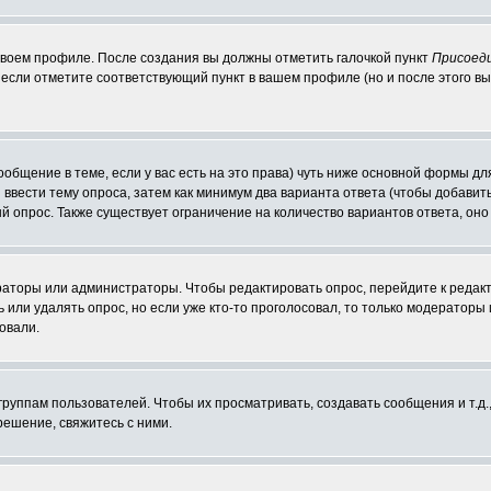
 своем профиле. После создания вы должны отметить галочкой пункт
Присоед
если отметите соответствующий пункт в вашем профиле (но и после этого вы
сообщение в теме, если у вас есть на это права) чуть ниже основной формы 
ы ввести тему опроса, затем как минимум два варианта ответа (чтобы добавит
й опрос. Также существует ограничение на количество вариантов ответа, он
ераторы или администраторы. Чтобы редактировать опрос, перейдите к редакт
ь или удалять опрос, но если уже кто-то проголосовал, то только модераторы
овали.
уппам пользователей. Чтобы их просматривать, создавать сообщения и т.д.
ешение, свяжитесь с ними.