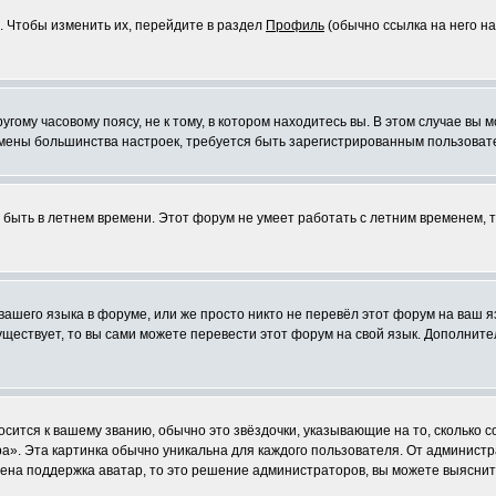
. Чтобы изменить их, перейдите в раздел
Профиль
(обычно ссылка на него на
ому часовому поясу, не к тому, в котором находитесь вы. В этом случае вы м
ля смены большинства настроек, требуется быть зарегистрированным пользоват
т быть в летнем времени. Этот форум не умеет работать с летним временем, 
 вашего языка в форуме, или же просто никто не перевёл этот форум на ваш 
существует, то вы сами можете перевести этот форум на свой язык. Дополни
осится к вашему званию, обычно это звёздочки, указывающие на то, сколько 
». Эта картинка обычно уникальна для каждого пользователя. От администрат
чена поддержка аватар, то это решение администраторов, вы можете выяснит