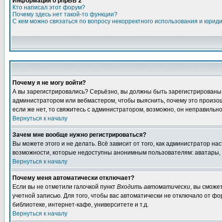
Информация о phpBB 2
Кто написал этот форум?
Почему здесь нет такой-то функции?
С кем можно связаться по вопросу некорректного использования и юрид
Почему я не могу войти?
А вы зарегистрировались? Серьёзно, вы должны быть зарегистрированы, д
администратором или вебмастером, чтобы выяснить, почему это произошл
если же нет, то свяжитесь с администратором, возможно, он неправильн
Вернуться к началу
Зачем мне вообще нужно регистрироваться?
Вы можете этого и не делать. Всё зависит от того, как администратор 
возможности, которые недоступны анонимным пользователям: аватары, лич
Вернуться к началу
Почему меня автоматически отключает?
Если вы не отметили галочкой пункт
Входить автоматически
, вы сможе
учетной записью. Для того, чтобы вас автоматически не отключало от ф
библиотеке, интернет-кафе, университете и т.д.
Вернуться к началу