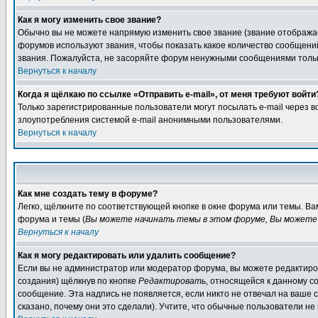
Как я могу изменить свое звание?
Обычно вы не можете напрямую изменить свое звание (звание отображае
форумов используют звания, чтобы показать какое количество сообще
звания. Пожалуйста, не засоряйте форум ненужными сообщениями только
Вернуться к началу
Когда я щёлкаю по ссылке «Отправить e-mail», от меня требуют войти
Только зарегистрированные пользователи могут посылать e-mail через 
злоупотребления системой e-mail анонимными пользователями.
Вернуться к началу
Как мне создать тему в форуме?
Легко, щёлкните по соответствующей кнопке в окне форума или темы. В
форума и темы (
Вы можете начинать темы в этом форуме, Вы можете 
Вернуться к началу
Как я могу редактировать или удалить сообщение?
Если вы не администратор или модератор форума, вы можете редактиров
создания) щёлкнув по кнопке
Редактировать
, относящейся к данному с
сообщение. Эта надпись не появляется, если никто не отвечал на ваше
сказано, почему они это сделали). Учтите, что обычные пользователи не 