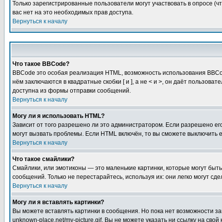
Только зарегистрированные пользователи могут участвовать в опросе (чт
вас нет на это необходимых прав доступа.
Вернуться к началу
Что такое BBCode?
BBCode это особая реализация HTML, возможность использования BBCod
нём заключаются в квадратные скобки [ и ], а не < и >, он даёт польз
доступна из формы отправки сообщений.
Вернуться к началу
Могу ли я использовать HTML?
Зависит от того разрешено ли это администратором. Если разрешено его 
могут вызвать проблемы. Если HTML включён, то вы сможете выключить 
Вернуться к началу
Что такое смайлики?
Смайлики, или эмотиконы — это маленькие картинки, которые могут быть 
сообщений. Только не перестарайтесь, используя их: они легко могут с
Вернуться к началу
Могу ли я вставлять картинки?
Вы можете вставлять картинки в сообщения. Но пока нет возможности заг
unknown-place.net/my-picture.gif. Вы не можете указать ни ссылку на с