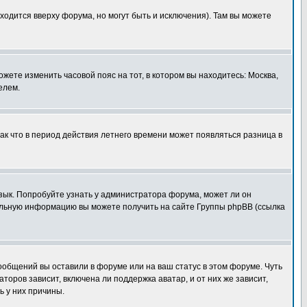
ходится вверху форума, но могут быть и исключения). Там вы можете
ожете изменить часовой пояс на тот, в котором вы находитесь: Москва,
елем.
так что в период действия летнего времени может появляться разница в
язык. Попробуйте узнать у администратора форума, может ли он
тельную информацию вы можете получить на сайте Группы phpBB (ссылка
сообщений вы оставили в форуме или на ваш статус в этом форуме. Чуть
оров зависит, включена ли поддержка аватар, и от них же зависит,
ь у них причины.