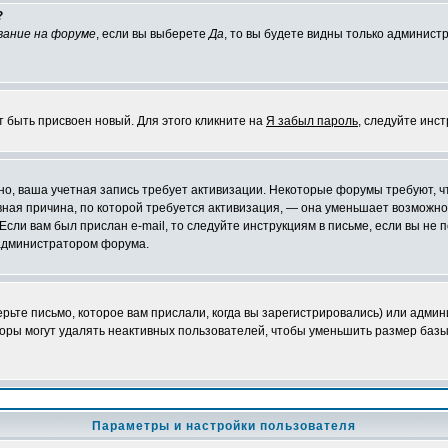
?
вание на форуме
, если вы выберете
Да
, то вы будете видны только админист
т быть присвоен новый. Для этого кликните на
Я забыл пароль
, следуйте инс
ожно, ваша учетная запись требует активизации. Некоторые форумы требуют,
лавная причина, по которой требуется активизация, — она уменьшает возмож
Если вам был прислан e-mail, то следуйте инструкциям в письме, если вы не п
с администратором форума.
ьте письмо, которое вам прислали, когда вы зарегистрировались) или админ
оры могут удалять неактивных пользователей, чтобы уменьшить размер базы
Параметры и настройки пользователя