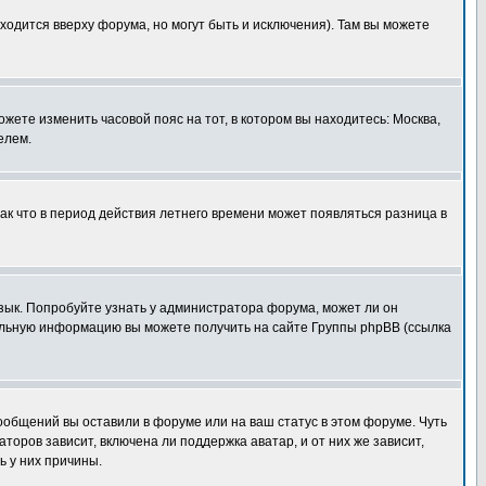
ходится вверху форума, но могут быть и исключения). Там вы можете
ожете изменить часовой пояс на тот, в котором вы находитесь: Москва,
елем.
так что в период действия летнего времени может появляться разница в
язык. Попробуйте узнать у администратора форума, может ли он
тельную информацию вы можете получить на сайте Группы phpBB (ссылка
сообщений вы оставили в форуме или на ваш статус в этом форуме. Чуть
оров зависит, включена ли поддержка аватар, и от них же зависит,
ь у них причины.