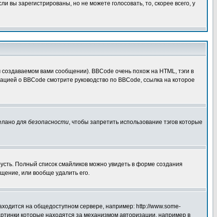
 вы зарегистрированы, но не можете голосовать, то, скорее всего, у
создаваемом вами сообщении). BBCode очень похож на HTML, тэги в
рмацией о BBCode смотрите руководство по BBCode, ссылка на которое
делано для
безопасности
, чтобы запретить использование тэгов которые
грусть. Полный список смайликов можно увидеть в форме создания
щение, или вообще удалить его.
аходится на общедоступном сервере, например: http://www.some-
 картинки которые находятся за механизмом авторизации, например в