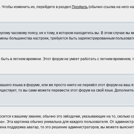
. Чтобы изменить их, перейдите в раздел
Профиль
(обычно ссылка на него на
ому часовому поясу, не к тому, в котором находитесь вы. В этом случае вы м
ля смены большинства настроек, требуется быть зарегистрированным пользоват
т быть в летнем времени. Этот форум не умеет работать с летним временем, 
 вашего языка в форуме, или же просто никто не перевёл этот форум на ваш 
существует, то вы сами можете перевести этот форум на свой язык. Дополни
осится к вашему званию, обычно это звёздочки, указывающие на то, сколько 
». Эта картинка обычно уникальна для каждого пользователя. От администрат
чена поддержка аватар, то это решение администраторов, вы можете выяснит