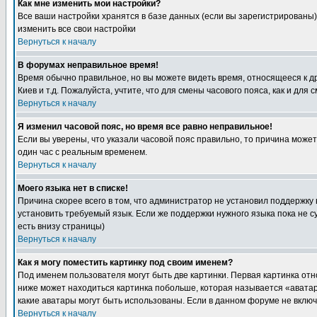
Как мне изменить мои настройки?
Все ваши настройки хранятся в базе данных (если вы зарегистрированы)
изменить все свои настройки
Вернуться к началу
В форумах неправильное время!
Время обычно правильное, но вы можете видеть время, относящееся к друг
Киев и т.д. Пожалуйста, учтите, что для смены часового пояса, как и д
Вернуться к началу
Я изменил часовой пояс, но время все равно неправильное!
Если вы уверены, что указали часовой пояс правильно, то причина може
один час с реальным временем.
Вернуться к началу
Моего языка нет в списке!
Причина скорее всего в том, что администратор не установил поддержку
установить требуемый язык. Если же поддержки нужного языка пока не 
есть внизу страницы)
Вернуться к началу
Как я могу поместить картинку под своим именем?
Под именем пользователя могут быть две картинки. Первая картинка отн
ниже может находиться картинка побольше, которая называется «аватара
какие аватары могут быть использованы. Если в данном форуме не вклю
Вернуться к началу