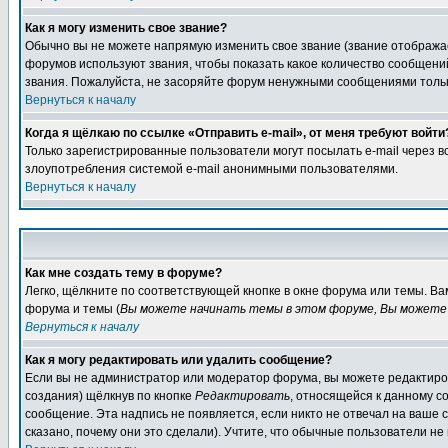
Как я могу изменить свое звание?
Обычно вы не можете напрямую изменить свое звание (звание отображае
форумов используют звания, чтобы показать какое количество сообще
звания. Пожалуйста, не засоряйте форум ненужными сообщениями только
Вернуться к началу
Когда я щёлкаю по ссылке «Отправить e-mail», от меня требуют войти
Только зарегистрированные пользователи могут посылать e-mail через 
злоупотребления системой e-mail анонимными пользователями.
Вернуться к началу
Как мне создать тему в форуме?
Легко, щёлкните по соответствующей кнопке в окне форума или темы. В
форума и темы (
Вы можете начинать темы в этом форуме, Вы можете 
Вернуться к началу
Как я могу редактировать или удалить сообщение?
Если вы не администратор или модератор форума, вы можете редактиров
создания) щёлкнув по кнопке
Редактировать
, относящейся к данному с
сообщение. Эта надпись не появляется, если никто не отвечал на ваше
сказано, почему они это сделали). Учтите, что обычные пользователи не 