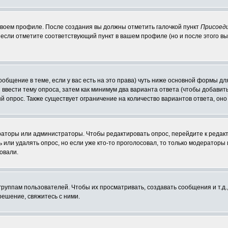
 своем профиле. После создания вы должны отметить галочкой пункт
Присоед
если отметите соответствующий пункт в вашем профиле (но и после этого вы
сообщение в теме, если у вас есть на это права) чуть ниже основной формы 
ы ввести тему опроса, затем как минимум два варианта ответа (чтобы добавит
й опрос. Также существует ограничение на количество вариантов ответа, он
ераторы или администраторы. Чтобы редактировать опрос, перейдите к редакт
ь или удалять опрос, но если уже кто-то проголосовал, то только модераторы
овали.
уппам пользователей. Чтобы их просматривать, создавать сообщения и т.д.
ешение, свяжитесь с ними.