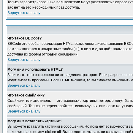
Только зарегистрированные пользователи могут участвовать в опросе (чт
вас нет на это необходимых прав доступа.
Вернуться к началу
Что такое BBCode?
BBCode это особая реализация HTML, возможность использования BBCod
нём заключаются в квадратные скобки [ и ], а не < и >, он даёт польз
доступна из формы отправки сообщений.
Вернуться к началу
Могу ли я использовать HTML?
Зависит от того разрешено ли это администратором. Если разрешено его 
могут вызвать проблемы. Если HTML включён, то вы сможете выключить 
Вернуться к началу
Что такое смайлики?
Смайлики, или эмотиконы — это маленькие картинки, которые могут быть 
сообщений. Только не перестарайтесь, используя их: они легко могут с
Вернуться к началу
Могу ли я вставлять картинки?
Вы можете вставлять картинки в сообщения. Но пока нет возможности заг
unknown-place.net/my-picture.gif. Вы не можете указать ни ссылку на с