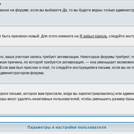
?
вание на форуме
, если вы выберете
Да
, то вы будете видны только админист
т быть присвоен новый. Для этого кликните на
Я забыл пароль
, следуйте инс
ожно, ваша учетная запись требует активизации. Некоторые форумы требуют,
лавная причина, по которой требуется активизация, — она уменьшает возмож
Если вам был прислан e-mail, то следуйте инструкциям в письме, если вы не п
с администратором форума.
ьте письмо, которое вам прислали, когда вы зарегистрировались) или админ
оры могут удалять неактивных пользователей, чтобы уменьшить размер базы
Параметры и настройки пользователя