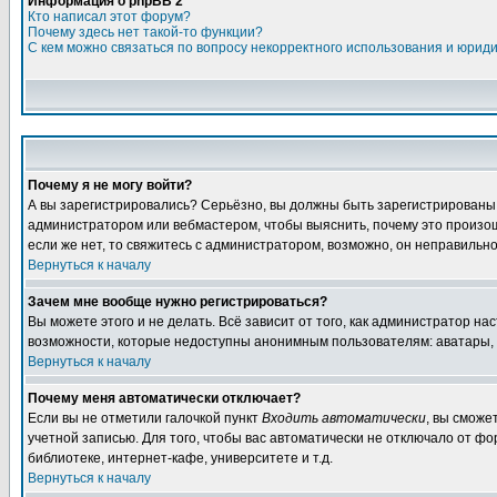
Информация о phpBB 2
Кто написал этот форум?
Почему здесь нет такой-то функции?
С кем можно связаться по вопросу некорректного использования и юрид
Почему я не могу войти?
А вы зарегистрировались? Серьёзно, вы должны быть зарегистрированы, д
администратором или вебмастером, чтобы выяснить, почему это произошл
если же нет, то свяжитесь с администратором, возможно, он неправильн
Вернуться к началу
Зачем мне вообще нужно регистрироваться?
Вы можете этого и не делать. Всё зависит от того, как администратор 
возможности, которые недоступны анонимным пользователям: аватары, лич
Вернуться к началу
Почему меня автоматически отключает?
Если вы не отметили галочкой пункт
Входить автоматически
, вы сможе
учетной записью. Для того, чтобы вас автоматически не отключало от ф
библиотеке, интернет-кафе, университете и т.д.
Вернуться к началу