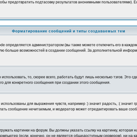
обы предотвратить подтасовку результатов анонимными пользователями). Если
Форматирование сообщений и типы создаваемых тем
e определяется администратором (вы также можете отключить его в каждом 
ователю больше возможностей в создании сообщений. За дополнительной инфо
использовать, то, скорее всего, работать будут лишь несколько тэгов. Это с
его для конкретного сообщения при создании этого сообщения.
использованы для выражения чувств, например :) значит радость, :( значит 
делать сообщение нечитаемым, и модератор может отредактировать ваше сооб
ружать картинки на форум. Вы должны указать ссылку на картинку, которая н
вой компьютер (если, конечно, он не является общедоступным сервером), ни на