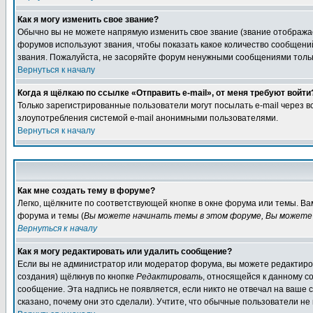
Как я могу изменить свое звание?
Обычно вы не можете напрямую изменить свое звание (звание отображае
форумов используют звания, чтобы показать какое количество сообще
звания. Пожалуйста, не засоряйте форум ненужными сообщениями только
Вернуться к началу
Когда я щёлкаю по ссылке «Отправить e-mail», от меня требуют войти
Только зарегистрированные пользователи могут посылать e-mail через 
злоупотребления системой e-mail анонимными пользователями.
Вернуться к началу
Как мне создать тему в форуме?
Легко, щёлкните по соответствующей кнопке в окне форума или темы. В
форума и темы (
Вы можете начинать темы в этом форуме, Вы можете 
Вернуться к началу
Как я могу редактировать или удалить сообщение?
Если вы не администратор или модератор форума, вы можете редактиров
создания) щёлкнув по кнопке
Редактировать
, относящейся к данному с
сообщение. Эта надпись не появляется, если никто не отвечал на ваше
сказано, почему они это сделали). Учтите, что обычные пользователи не 