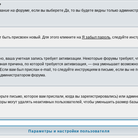
?
вание на форуме
, если вы выберете
Да
, то вы будете видны только админист
т быть присвоен новый. Для этого кликните на
Я забыл пароль
, следуйте инс
ожно, ваша учетная запись требует активизации. Некоторые форумы требуют,
лавная причина, по которой требуется активизация, — она уменьшает возмож
Если вам был прислан e-mail, то следуйте инструкциям в письме, если вы не п
с администратором форума.
ьте письмо, которое вам прислали, когда вы зарегистрировались) или админ
оры могут удалять неактивных пользователей, чтобы уменьшить размер базы
Параметры и настройки пользователя