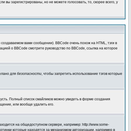
 вы зарегистрированы, но не можете голосовать, то, скорее всего, у
создаваемом вами сообщении). BBCode очень похож на HTML, тэги в
рмацией о BBCode смотрите руководство по BBCode, ссылка на которое
делано для
безопасности
, чтобы запретить использование тэгов которые
грусть. Полный список смайликов можно увидеть в форме создания
щение, или вообще удалить его.
аходится на общедоступном сервере, например: http://www.some-
 картинки которые находятся за механизмом авторизации, например в