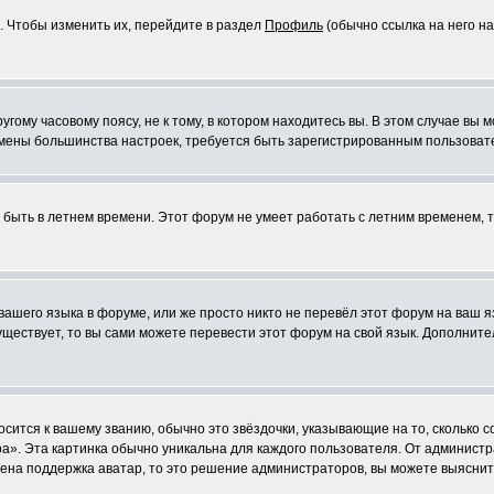
. Чтобы изменить их, перейдите в раздел
Профиль
(обычно ссылка на него на
ому часовому поясу, не к тому, в котором находитесь вы. В этом случае вы м
ля смены большинства настроек, требуется быть зарегистрированным пользоват
т быть в летнем времени. Этот форум не умеет работать с летним временем, 
 вашего языка в форуме, или же просто никто не перевёл этот форум на ваш 
существует, то вы сами можете перевести этот форум на свой язык. Дополни
осится к вашему званию, обычно это звёздочки, указывающие на то, сколько 
». Эта картинка обычно уникальна для каждого пользователя. От администрат
чена поддержка аватар, то это решение администраторов, вы можете выяснит