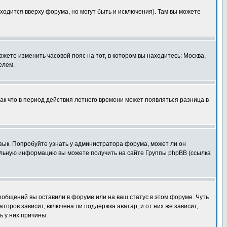
ходится вверху форума, но могут быть и исключения). Там вы можете
ожете изменить часовой пояс на тот, в котором вы находитесь: Москва,
елем.
так что в период действия летнего времени может появляться разница в
язык. Попробуйте узнать у администратора форума, может ли он
тельную информацию вы можете получить на сайте Группы phpBB (ссылка
сообщений вы оставили в форуме или на ваш статус в этом форуме. Чуть
оров зависит, включена ли поддержка аватар, и от них же зависит,
ь у них причины.