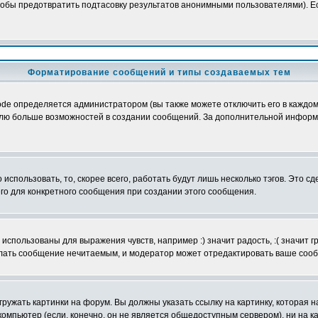
обы предотвратить подтасовку результатов анонимными пользователями). Если
Форматирование сообщений и типы создаваемых тем
e определяется администратором (вы также можете отключить его в каждом 
ователю больше возможностей в создании сообщений. За дополнительной инфо
использовать, то, скорее всего, работать будут лишь несколько тэгов. Это с
его для конкретного сообщения при создании этого сообщения.
использованы для выражения чувств, например :) значит радость, :( значит 
делать сообщение нечитаемым, и модератор может отредактировать ваше сооб
ружать картинки на форум. Вы должны указать ссылку на картинку, которая н
вой компьютер (если, конечно, он не является общедоступным сервером), ни на