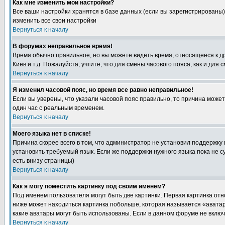
Как мне изменить мои настройки?
Все ваши настройки хранятся в базе данных (если вы зарегистрированы)
изменить все свои настройки
Вернуться к началу
В форумах неправильное время!
Время обычно правильное, но вы можете видеть время, относящееся к друг
Киев и т.д. Пожалуйста, учтите, что для смены часового пояса, как и д
Вернуться к началу
Я изменил часовой пояс, но время все равно неправильное!
Если вы уверены, что указали часовой пояс правильно, то причина може
один час с реальным временем.
Вернуться к началу
Моего языка нет в списке!
Причина скорее всего в том, что администратор не установил поддержку
установить требуемый язык. Если же поддержки нужного языка пока не 
есть внизу страницы)
Вернуться к началу
Как я могу поместить картинку под своим именем?
Под именем пользователя могут быть две картинки. Первая картинка отн
ниже может находиться картинка побольше, которая называется «аватара
какие аватары могут быть использованы. Если в данном форуме не вклю
Вернуться к началу