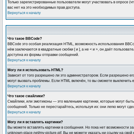
Только зарегистрированные пользователи могут участвовать в опросе (чт
вас нет на это необходимых прав доступа.
Вернуться к началу
Что такое BBCode?
BBCode это особая реализация HTML, возможность использования BBCod
нём заключаются в квадратные скобки [ и ], а не < и >, он даёт польз
доступна из формы отправки сообщений.
Вернуться к началу
Могу ли я использовать HTML?
Зависит от того разрешено ли это администратором. Если разрешено его 
могут вызвать проблемы. Если HTML включён, то вы сможете выключить 
Вернуться к началу
Что такое смайлики?
Смайлики, или эмотиконы — это маленькие картинки, которые могут быть 
сообщений. Только не перестарайтесь, используя их: они легко могут с
Вернуться к началу
Могу ли я вставлять картинки?
Вы можете вставлять картинки в сообщения. Но пока нет возможности заг
unknown-place.net/my-picture.gif. Вы не можете указать ни ссылку на с