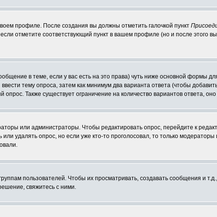
 своем профиле. После создания вы должны отметить галочкой пункт
Присоед
если отметите соответствующий пункт в вашем профиле (но и после этого вы
сообщение в теме, если у вас есть на это права) чуть ниже основной формы 
ы ввести тему опроса, затем как минимум два варианта ответа (чтобы добавит
й опрос. Также существует ограничение на количество вариантов ответа, он
ераторы или администраторы. Чтобы редактировать опрос, перейдите к редакт
ь или удалять опрос, но если уже кто-то проголосовал, то только модераторы
овали.
уппам пользователей. Чтобы их просматривать, создавать сообщения и т.д.
ешение, свяжитесь с ними.