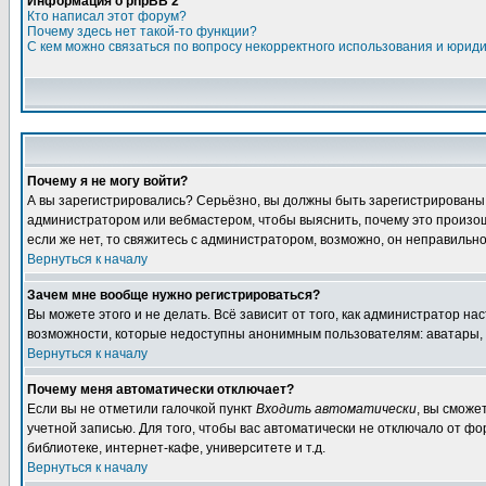
Информация о phpBB 2
Кто написал этот форум?
Почему здесь нет такой-то функции?
С кем можно связаться по вопросу некорректного использования и юрид
Почему я не могу войти?
А вы зарегистрировались? Серьёзно, вы должны быть зарегистрированы, д
администратором или вебмастером, чтобы выяснить, почему это произошл
если же нет, то свяжитесь с администратором, возможно, он неправильн
Вернуться к началу
Зачем мне вообще нужно регистрироваться?
Вы можете этого и не делать. Всё зависит от того, как администратор 
возможности, которые недоступны анонимным пользователям: аватары, лич
Вернуться к началу
Почему меня автоматически отключает?
Если вы не отметили галочкой пункт
Входить автоматически
, вы сможе
учетной записью. Для того, чтобы вас автоматически не отключало от ф
библиотеке, интернет-кафе, университете и т.д.
Вернуться к началу