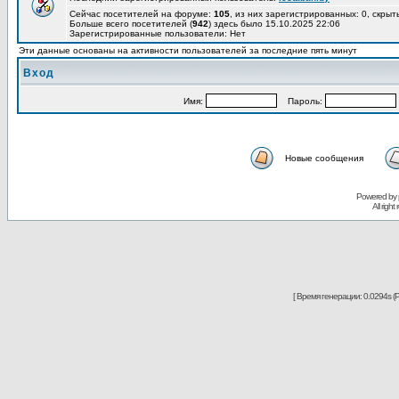
Сейчас посетителей на форуме:
105
, из них зарегистрированных: 0, скрыт
Больше всего посетителей (
942
) здесь было 15.10.2025 22:06
Зарегистрированные пользователи: Нет
Эти данные основаны на активности пользователей за последние пять минут
Вход
Имя:
Пароль:
Новые сообщения
Powered by
All righ
[ Время генерации: 0.0294s (P