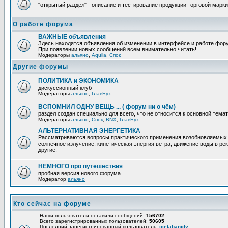
"открытый раздел" - описание и тестирование продукции торговой марки
О работе форума
ВАЖНЫЕ объявления
Здесь находятся объявления об изменении в интерфейсе и работе фор
При появлении новых сообщений всем внимательно читать!
Модераторы
альяно
,
Aquila
,
Спок
Другие форумы
ПОЛИТИКА и ЭКОНОМИКА
дискуссионный клуб
Модераторы
альяно
,
ГлавБух
ВСПОМНИЛ ОДНУ ВЕЩЬ ... ( форум ни о чём)
раздел создан специально для всего, что не относится к основной тем
Модераторы
альяно
,
Спок
,
BNX
,
ГлавБух
АЛЬТЕРНАТИВНАЯ ЭНЕРГЕТИКА
Рассматриваются вопросы практического применения возобновляемых и
солнечное излучение, кинетическая энергия ветра, движение воды в рек
другие.
НЕМНОГО про путешествия
пробная версия нового форума
Модератор
альяно
Кто сейчас на форуме
Наши пользователи оставили сообщений:
156702
Всего зарегистрированных пользователей:
50605
Последний зарегистрированный пользователь:
icetabanidy