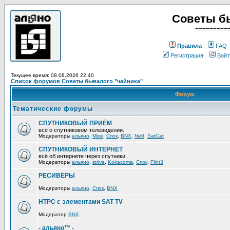
Советы б
=========
Правила
FAQ
Регистрация
Войт
Текущее время: 08.08.2026 22:40
Список форумов Советы бывалого "чайника"
Форум
Тематические форумы
СПУТНИКОВЫЙ ПРИЁМ
всё о спутниковом телевидении.
Модераторы
альяно
,
Mixe
,
Спок
,
BNX
,
Ne0
,
SatCat
СПУТНИКОВЫЙ ИНТЕРНЕТ
всё об интернете через спутники.
Модераторы
альяно
,
strive
,
Kokacoma
,
Спок
,
Flint3
РЕСИВЕРЫ
Модераторы
альяно
,
Спок
,
BNX
HTPC с элементами SAT TV
Модератор
BNX
- альяно™ -