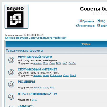
Советы б
=========
Правила
FAQ
Регистрация
Войт
Текущее время: 07.08.2026 08:01
Список форумов Советы бывалого "чайника"
Форум
Тематические форумы
СПУТНИКОВЫЙ ПРИЁМ
всё о спутниковом телевидении.
Модераторы
альяно
,
Mixe
,
Спок
,
BNX
,
Ne0
,
SatCat
СПУТНИКОВЫЙ ИНТЕРНЕТ
всё об интернете через спутники.
Модераторы
альяно
,
strive
,
Kokacoma
,
Спок
,
Flint3
РЕСИВЕРЫ
Модераторы
альяно
,
Спок
,
BNX
HTPC с элементами SAT TV
Модератор
BNX
- альяно™ -