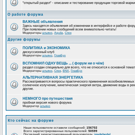
"открытый раздел" - описание и тестирование продукции торговой марки
О работе форума
ВАЖНЫЕ объявления
Здесь находятся объявления об изменении в интерфейсе и работе фор
При появлении новых сообщений всем внимательно читать!
Модераторы
альяно
,
Aquila
,
Спок
Другие форумы
ПОЛИТИКА и ЭКОНОМИКА
дискуссионный клуб
Модераторы
альяно
,
ГлавБух
ВСПОМНИЛ ОДНУ ВЕЩЬ ... ( форум ни о чём)
раздел создан специально для всего, что не относится к основной тем
Модераторы
альяно
,
Спок
,
BNX
,
ГлавБух
АЛЬТЕРНАТИВНАЯ ЭНЕРГЕТИКА
Рассматриваются вопросы практического применения возобновляемых и
солнечное излучение, кинетическая энергия ветра, движение воды в рек
другие.
НЕМНОГО про путешествия
пробная версия нового форума
Модератор
альяно
Кто сейчас на форуме
Наши пользователи оставили сообщений:
156702
Всего зарегистрированных пользователей:
50599
Последний зарегистрированный пользователь:
iqadebedal