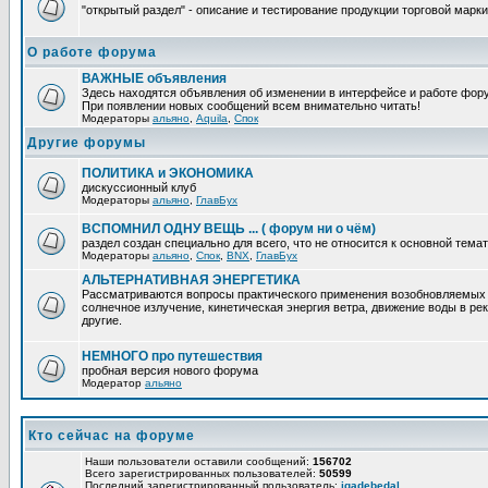
"открытый раздел" - описание и тестирование продукции торговой марки
О работе форума
ВАЖНЫЕ объявления
Здесь находятся объявления об изменении в интерфейсе и работе фор
При появлении новых сообщений всем внимательно читать!
Модераторы
альяно
,
Aquila
,
Спок
Другие форумы
ПОЛИТИКА и ЭКОНОМИКА
дискуссионный клуб
Модераторы
альяно
,
ГлавБух
ВСПОМНИЛ ОДНУ ВЕЩЬ ... ( форум ни о чём)
раздел создан специально для всего, что не относится к основной тем
Модераторы
альяно
,
Спок
,
BNX
,
ГлавБух
АЛЬТЕРНАТИВНАЯ ЭНЕРГЕТИКА
Рассматриваются вопросы практического применения возобновляемых и
солнечное излучение, кинетическая энергия ветра, движение воды в рек
другие.
НЕМНОГО про путешествия
пробная версия нового форума
Модератор
альяно
Кто сейчас на форуме
Наши пользователи оставили сообщений:
156702
Всего зарегистрированных пользователей:
50599
Последний зарегистрированный пользователь:
iqadebedal