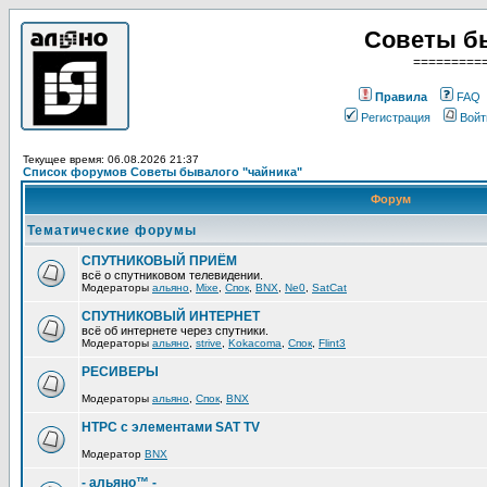
Советы б
=========
Правила
FAQ
Регистрация
Войт
Текущее время: 06.08.2026 21:37
Список форумов Советы бывалого "чайника"
Форум
Тематические форумы
СПУТНИКОВЫЙ ПРИЁМ
всё о спутниковом телевидении.
Модераторы
альяно
,
Mixe
,
Спок
,
BNX
,
Ne0
,
SatCat
СПУТНИКОВЫЙ ИНТЕРНЕТ
всё об интернете через спутники.
Модераторы
альяно
,
strive
,
Kokacoma
,
Спок
,
Flint3
РЕСИВЕРЫ
Модераторы
альяно
,
Спок
,
BNX
HTPC с элементами SAT TV
Модератор
BNX
- альяно™ -