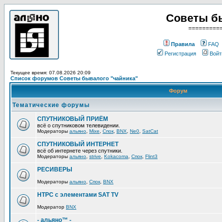
Советы б
=========
Правила
FAQ
Регистрация
Войт
Текущее время: 07.08.2026 20:09
Список форумов Советы бывалого "чайника"
Форум
Тематические форумы
СПУТНИКОВЫЙ ПРИЁМ
всё о спутниковом телевидении.
Модераторы
альяно
,
Mixe
,
Спок
,
BNX
,
Ne0
,
SatCat
СПУТНИКОВЫЙ ИНТЕРНЕТ
всё об интернете через спутники.
Модераторы
альяно
,
strive
,
Kokacoma
,
Спок
,
Flint3
РЕСИВЕРЫ
Модераторы
альяно
,
Спок
,
BNX
HTPC с элементами SAT TV
Модератор
BNX
- альяно™ -