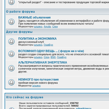
"открытый раздел" - описание и тестирование продукции торговой марки
О работе форума
ВАЖНЫЕ объявления
Здесь находятся объявления об изменении в интерфейсе и работе фор
При появлении новых сообщений всем внимательно читать!
Модераторы
альяно
,
Aquila
,
Спок
Другие форумы
ПОЛИТИКА и ЭКОНОМИКА
дискуссионный клуб
Модераторы
альяно
,
ГлавБух
ВСПОМНИЛ ОДНУ ВЕЩЬ ... ( форум ни о чём)
раздел создан специально для всего, что не относится к основной тем
Модераторы
альяно
,
Спок
,
BNX
,
ГлавБух
АЛЬТЕРНАТИВНАЯ ЭНЕРГЕТИКА
Рассматриваются вопросы практического применения возобновляемых и
солнечное излучение, кинетическая энергия ветра, движение воды в рек
другие.
НЕМНОГО про путешествия
пробная версия нового форума
Модератор
альяно
Кто сейчас на форуме
Наши пользователи оставили сообщений:
156702
Всего зарегистрированных пользователей:
50602
Последний зарегистрированный пользователь:
edawikipecu