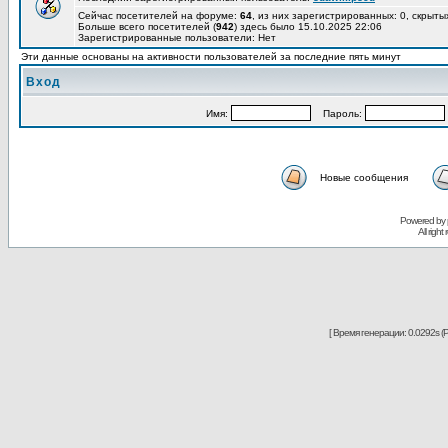
Сейчас посетителей на форуме:
64
, из них зарегистрированных: 0, скрыты
Больше всего посетителей (
942
) здесь было 15.10.2025 22:06
Зарегистрированные пользователи: Нет
Эти данные основаны на активности пользователей за последние пять минут
Вход
Имя:
Пароль:
Новые сообщения
Powered by
All righ
[ Время генерации: 0.0292s (P