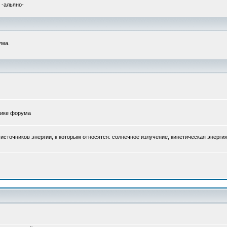
 -альяно-
ума.
атике форума
точников энергии, к которым относятся: солнечное излучение, кинетическая энергия 