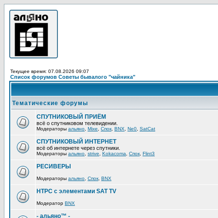
Текущее время: 07.08.2026 09:07
Список форумов Советы бывалого "чайника"
Тематические форумы
СПУТНИКОВЫЙ ПРИЁМ
всё о спутниковом телевидении.
Модераторы
альяно
,
Mixe
,
Спок
,
BNX
,
Ne0
,
SatCat
СПУТНИКОВЫЙ ИНТЕРНЕТ
всё об интернете через спутники.
Модераторы
альяно
,
strive
,
Kokacoma
,
Спок
,
Flint3
РЕСИВЕРЫ
Модераторы
альяно
,
Спок
,
BNX
HTPC с элементами SAT TV
Модератор
BNX
- альяно™ -