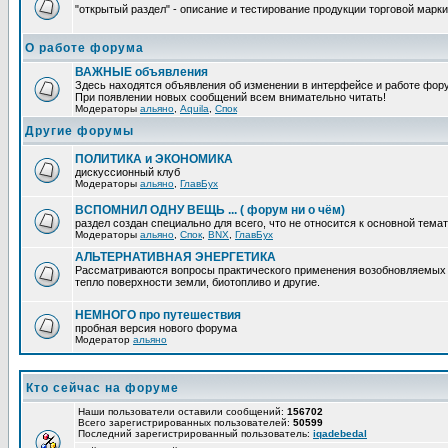
"открытый раздел" - описание и тестирование продукции торговой марки
О работе форума
ВАЖНЫЕ объявления
Здесь находятся объявления об изменении в интерфейсе и работе фор
При появлении новых сообщений всем внимательно читать!
Модераторы
альяно
,
Aquila
,
Спок
Другие форумы
ПОЛИТИКА и ЭКОНОМИКА
дискуссионный клуб
Модераторы
альяно
,
ГлавБух
ВСПОМНИЛ ОДНУ ВЕЩЬ ... ( форум ни о чём)
раздел создан специально для всего, что не относится к основной тем
Модераторы
альяно
,
Спок
,
BNX
,
ГлавБух
АЛЬТЕРНАТИВНАЯ ЭНЕРГЕТИКА
Рассматриваются вопросы практического применения возобновляемых ис
тепло поверхности земли, биотопливо и другие.
НЕМНОГО про путешествия
пробная версия нового форума
Модератор
альяно
Кто сейчас на форуме
Наши пользователи оставили сообщений:
156702
Всего зарегистрированных пользователей:
50599
Последний зарегистрированный пользователь:
iqadebedal