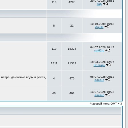
29.07.2024 18:51
110
4288
Taly
10.10.2009 15:48
8
21
Aquila
04.07.2026 10:47
110
18324
sat62ru
18.03.2026 12:07
1311
21332
Волгарь
06.07.2025 06:12
ветра, движение воды в реках,
4
470
альяно
14.07.2026 10:23
40
498
альяно
Часовой пояс: GMT + 3