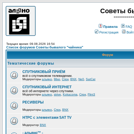
Советы б
=========
Правила
FAQ
Регистрация
Войт
Текущее время: 09.08.2026 16:54
Список форумов Советы бывалого "чайника"
Форум
Тематические форумы
СПУТНИКОВЫЙ ПРИЁМ
всё о спутниковом телевидении.
Модераторы
альяно
,
Mixe
,
Спок
,
BNX
,
Ne0
,
SatCat
СПУТНИКОВЫЙ ИНТЕРНЕТ
всё об интернете через спутники.
Модераторы
альяно
,
strive
,
Kokacoma
,
Спок
,
Flint3
РЕСИВЕРЫ
Модераторы
альяно
,
Спок
,
BNX
HTPC с элементами SAT TV
Модератор
BNX
- альяно™ -