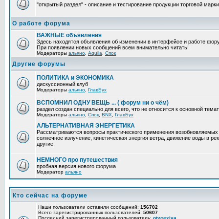
"открытый раздел" - описание и тестирование продукции торговой марки
О работе форума
ВАЖНЫЕ объявления
Здесь находятся объявления об изменении в интерфейсе и работе фор
При появлении новых сообщений всем внимательно читать!
Модераторы
альяно
,
Aquila
,
Спок
Другие форумы
ПОЛИТИКА и ЭКОНОМИКА
дискуссионный клуб
Модераторы
альяно
,
ГлавБух
ВСПОМНИЛ ОДНУ ВЕЩЬ ... ( форум ни о чём)
раздел создан специально для всего, что не относится к основной тем
Модераторы
альяно
,
Спок
,
BNX
,
ГлавБух
АЛЬТЕРНАТИВНАЯ ЭНЕРГЕТИКА
Рассматриваются вопросы практического применения возобновляемых и
солнечное излучение, кинетическая энергия ветра, движение воды в рек
другие.
НЕМНОГО про путешествия
пробная версия нового форума
Модератор
альяно
Кто сейчас на форуме
Наши пользователи оставили сообщений:
156702
Всего зарегистрированных пользователей:
50607
Последний зарегистрированный пользователь:
otycexiva