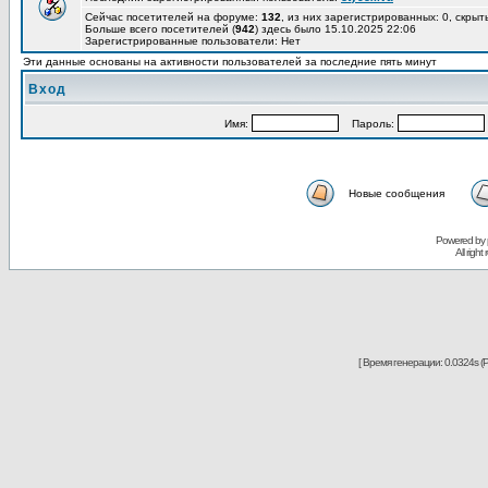
Сейчас посетителей на форуме:
132
, из них зарегистрированных: 0, скрыт
Больше всего посетителей (
942
) здесь было 15.10.2025 22:06
Зарегистрированные пользователи: Нет
Эти данные основаны на активности пользователей за последние пять минут
Вход
Имя:
Пароль:
Новые сообщения
Powered by
All righ
[ Время генерации: 0.0324s (P