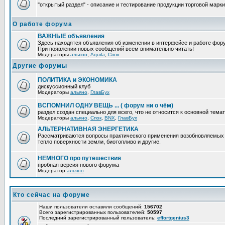
"открытый раздел" - описание и тестирование продукции торговой марки
О работе форума
ВАЖНЫЕ объявления
Здесь находятся объявления об изменении в интерфейсе и работе фор
При появлении новых сообщений всем внимательно читать!
Модераторы
альяно
,
Aquila
,
Спок
Другие форумы
ПОЛИТИКА и ЭКОНОМИКА
дискуссионный клуб
Модераторы
альяно
,
ГлавБух
ВСПОМНИЛ ОДНУ ВЕЩЬ ... ( форум ни о чём)
раздел создан специально для всего, что не относится к основной тем
Модераторы
альяно
,
Спок
,
BNX
,
ГлавБух
АЛЬТЕРНАТИВНАЯ ЭНЕРГЕТИКА
Рассматриваются вопросы практического применения возобновляемых ис
тепло поверхности земли, биотопливо и другие.
НЕМНОГО про путешествия
пробная версия нового форума
Модератор
альяно
Кто сейчас на форуме
Наши пользователи оставили сообщений:
156702
Всего зарегистрированных пользователей:
50597
Последний зарегистрированный пользователь:
effortgenius3