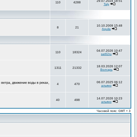
29.07.2024 18:51
110
4288
Taly
10.10.2009 15:48
8
21
Aquila
04.07.2026 10:47
110
18324
sat62ru
18.03.2026 12:07
1311
21332
Волгарь
06.07.2025 06:12
ветра, движение воды в реках,
4
470
альяно
14.07.2026 10:23
40
498
альяно
Часовой пояс: GMT + 3