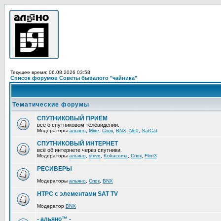
Текущее время: 06.08.2026 03:58
Список форумов Советы бывалого "чайника"
Тематические форумы
СПУТНИКОВЫЙ ПРИЁМ
всё о спутниковом телевидении.
Модераторы
альяно
,
Mixe
,
Спок
,
BNX
,
Ne0
,
SatCat
СПУТНИКОВЫЙ ИНТЕРНЕТ
всё об интернете через спутники.
Модераторы
альяно
,
strive
,
Kokacoma
,
Спок
,
Flint3
РЕСИВЕРЫ
Модераторы
альяно
,
Спок
,
BNX
HTPC с элементами SAT TV
Модератор
BNX
- альяно™ -