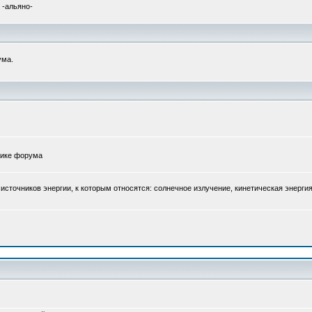
 -альяно-
ума.
атике форума
точников энергии, к которым относятся: солнечное излучение, кинетическая энергия 