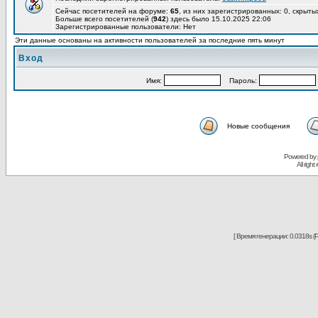
Сейчас посетителей на форуме:
65
, из них зарегистрированных: 0, скрыты
Больше всего посетителей (
942
) здесь было 15.10.2025 22:06
Зарегистрированные пользователи: Нет
Эти данные основаны на активности пользователей за последние пять минут
Вход
Имя:
Пароль:
Новые сообщения
Powered by
All righ
[ Время генерации: 0.0318s (P