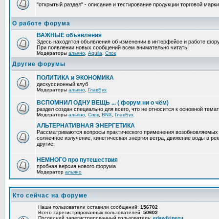
"открытый раздел" - описание и тестирование продукции торговой марки
О работе форума
ВАЖНЫЕ объявления
Здесь находятся объявления об изменении в интерфейсе и работе фор
При появлении новых сообщений всем внимательно читать!
Модераторы
альяно
,
Aquila
,
Спок
Другие форумы
ПОЛИТИКА и ЭКОНОМИКА
дискуссионный клуб
Модераторы
альяно
,
ГлавБух
ВСПОМНИЛ ОДНУ ВЕЩЬ ... ( форум ни о чём)
раздел создан специально для всего, что не относится к основной тем
Модераторы
альяно
,
Спок
,
BNX
,
ГлавБух
АЛЬТЕРНАТИВНАЯ ЭНЕРГЕТИКА
Рассматриваются вопросы практического применения возобновляемых и
солнечное излучение, кинетическая энергия ветра, движение воды в рек
другие.
НЕМНОГО про путешествия
пробная версия нового форума
Модератор
альяно
Кто сейчас на форуме
Наши пользователи оставили сообщений:
156702
Всего зарегистрированных пользователей:
50602
Последний зарегистрированный пользователь:
edawikipecu