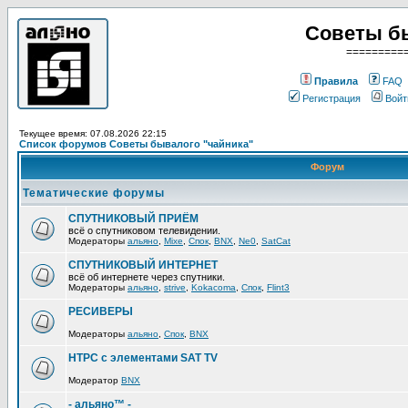
Советы б
=========
Правила
FAQ
Регистрация
Войт
Текущее время: 07.08.2026 22:15
Список форумов Советы бывалого "чайника"
Форум
Тематические форумы
СПУТНИКОВЫЙ ПРИЁМ
всё о спутниковом телевидении.
Модераторы
альяно
,
Mixe
,
Спок
,
BNX
,
Ne0
,
SatCat
СПУТНИКОВЫЙ ИНТЕРНЕТ
всё об интернете через спутники.
Модераторы
альяно
,
strive
,
Kokacoma
,
Спок
,
Flint3
РЕСИВЕРЫ
Модераторы
альяно
,
Спок
,
BNX
HTPC с элементами SAT TV
Модератор
BNX
- альяно™ -