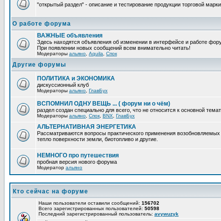
"открытый раздел" - описание и тестирование продукции торговой марки
О работе форума
ВАЖНЫЕ объявления
Здесь находятся объявления об изменении в интерфейсе и работе фор
При появлении новых сообщений всем внимательно читать!
Модераторы
альяно
,
Aquila
,
Спок
Другие форумы
ПОЛИТИКА и ЭКОНОМИКА
дискуссионный клуб
Модераторы
альяно
,
ГлавБух
ВСПОМНИЛ ОДНУ ВЕЩЬ ... ( форум ни о чём)
раздел создан специально для всего, что не относится к основной тем
Модераторы
альяно
,
Спок
,
BNX
,
ГлавБух
АЛЬТЕРНАТИВНАЯ ЭНЕРГЕТИКА
Рассматриваются вопросы практического применения возобновляемых ис
тепло поверхности земли, биотопливо и другие.
НЕМНОГО про путешествия
пробная версия нового форума
Модератор
альяно
Кто сейчас на форуме
Наши пользователи оставили сообщений:
156702
Всего зарегистрированных пользователей:
50598
Последний зарегистрированный пользователь:
avywuzyk