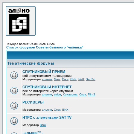
Текущее время: 06.08.2026 12:24
Список форумов Советы бывалого "чайника"
Тематические форумы
СПУТНИКОВЫЙ ПРИЁМ
всё о спутниковом телевидении.
Модераторы
альяно
,
Mixe
,
Спок
,
BNX
,
Ne0
,
SatCat
СПУТНИКОВЫЙ ИНТЕРНЕТ
всё об интернете через спутники.
Модераторы
альяно
,
strive
,
Kokacoma
,
Спок
,
Flint3
РЕСИВЕРЫ
Модераторы
альяно
,
Спок
,
BNX
HTPC с элементами SAT TV
Модератор
BNX
- альяно™ -