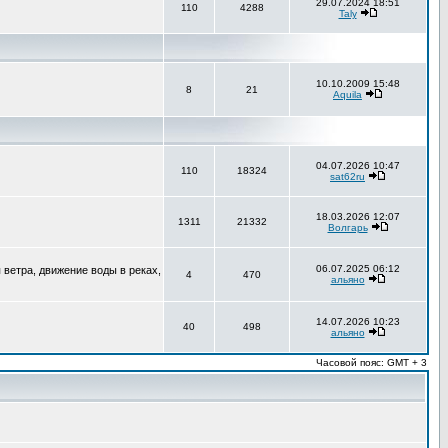
29.07.2024 18:51
110
4288
Taly
10.10.2009 15:48
8
21
Aquila
04.07.2026 10:47
110
18324
sat62ru
18.03.2026 12:07
1311
21332
Волгарь
06.07.2025 06:12
ветра, движение воды в реках,
4
470
альяно
14.07.2026 10:23
40
498
альяно
Часовой пояс: GMT + 3