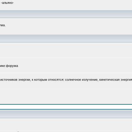
 -альяно-
ума.
атике форума
точников энергии, к которым относятся: солнечное излучение, кинетическая энергия 