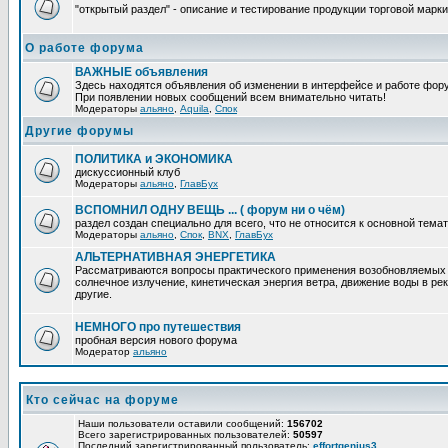
"открытый раздел" - описание и тестирование продукции торговой марки
О работе форума
ВАЖНЫЕ объявления
Здесь находятся объявления об изменении в интерфейсе и работе фор
При появлении новых сообщений всем внимательно читать!
Модераторы
альяно
,
Aquila
,
Спок
Другие форумы
ПОЛИТИКА и ЭКОНОМИКА
дискуссионный клуб
Модераторы
альяно
,
ГлавБух
ВСПОМНИЛ ОДНУ ВЕЩЬ ... ( форум ни о чём)
раздел создан специально для всего, что не относится к основной тем
Модераторы
альяно
,
Спок
,
BNX
,
ГлавБух
АЛЬТЕРНАТИВНАЯ ЭНЕРГЕТИКА
Рассматриваются вопросы практического применения возобновляемых и
солнечное излучение, кинетическая энергия ветра, движение воды в рек
другие.
НЕМНОГО про путешествия
пробная версия нового форума
Модератор
альяно
Кто сейчас на форуме
Наши пользователи оставили сообщений:
156702
Всего зарегистрированных пользователей:
50597
Последний зарегистрированный пользователь:
effortgenius3