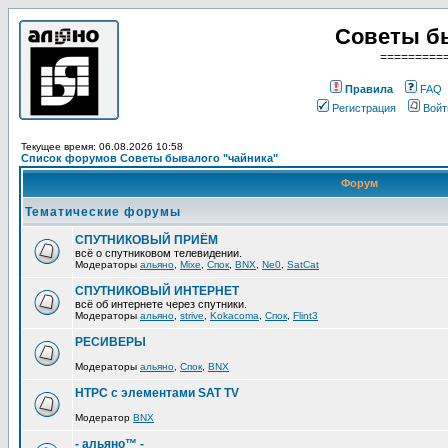
Советы б
=========
Правила
FAQ
Регистрация
Войт
Текущее время: 06.08.2026 10:58
Список форумов Советы бывалого "чайника"
Форум
Тематические форумы
СПУТНИКОВЫЙ ПРИЁМ
всё о спутниковом телевидении.
Модераторы
альяно
,
Mixe
,
Спок
,
BNX
,
Ne0
,
SatCat
СПУТНИКОВЫЙ ИНТЕРНЕТ
всё об интернете через спутники.
Модераторы
альяно
,
strive
,
Kokacoma
,
Спок
,
Flint3
РЕСИВЕРЫ
Модераторы
альяно
,
Спок
,
BNX
HTPC с элементами SAT TV
Модератор
BNX
- альяно™ -