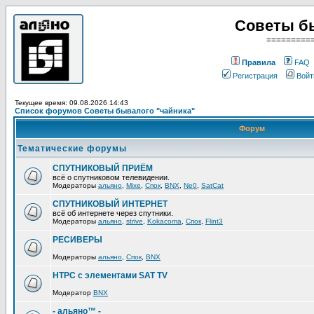
Советы б
=========
Правила
FAQ
Регистрация
Войт
Текущее время: 09.08.2026 14:43
Список форумов Советы бывалого "чайника"
Форум
Тематические форумы
СПУТНИКОВЫЙ ПРИЁМ
всё о спутниковом телевидении.
Модераторы
альяно
,
Mixe
,
Спок
,
BNX
,
Ne0
,
SatCat
СПУТНИКОВЫЙ ИНТЕРНЕТ
всё об интернете через спутники.
Модераторы
альяно
,
strive
,
Kokacoma
,
Спок
,
Flint3
РЕСИВЕРЫ
Модераторы
альяно
,
Спок
,
BNX
HTPC с элементами SAT TV
Модератор
BNX
- альяно™ -