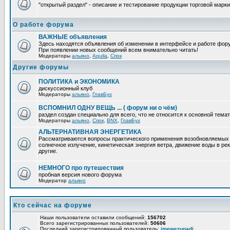
"открытый раздел" - описание и тестирование продукции торговой марки
О работе форума
ВАЖНЫЕ объявления
Здесь находятся объявления об изменении в интерфейсе и работе фор
При появлении новых сообщений всем внимательно читать!
Модераторы
альяно
,
Aquila
,
Спок
Другие форумы
ПОЛИТИКА и ЭКОНОМИКА
дискуссионный клуб
Модераторы
альяно
,
ГлавБух
ВСПОМНИЛ ОДНУ ВЕЩЬ ... ( форум ни о чём)
раздел создан специально для всего, что не относится к основной тем
Модераторы
альяно
,
Спок
,
BNX
,
ГлавБух
АЛЬТЕРНАТИВНАЯ ЭНЕРГЕТИКА
Рассматриваются вопросы практического применения возобновляемых и
солнечное излучение, кинетическая энергия ветра, движение воды в рек
другие.
НЕМНОГО про путешествия
пробная версия нового форума
Модератор
альяно
Кто сейчас на форуме
Наши пользователи оставили сообщений:
156702
Всего зарегистрированных пользователей:
50606
Последний зарегистрированный пользователь:
imewezunadi