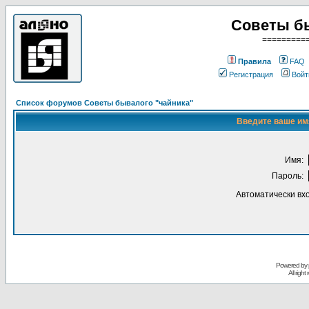
Советы б
=========
Правила
FAQ
Регистрация
Войт
Список форумов Советы бывалого "чайника"
Введите ваше имя
Имя:
Пароль:
Автоматически вх
Powered by
All righ