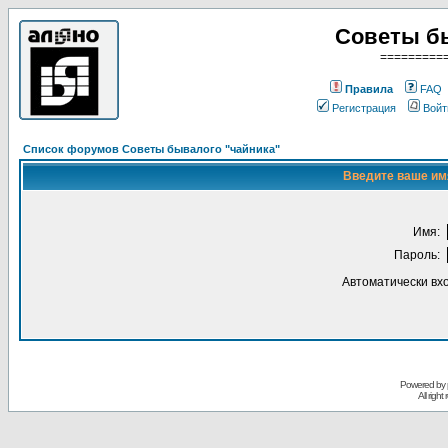
Советы б
=========
Правила
FAQ
Регистрация
Войт
Список форумов Советы бывалого "чайника"
Введите ваше имя
Имя:
Пароль:
Автоматически вх
Powered by
All righ