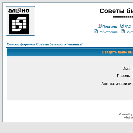
Советы б
=========
Правила
FAQ
Регистрация
Войт
Список форумов Советы бывалого "чайника"
Введите ваше имя
Имя:
Пароль:
Автоматически вх
Powered by
All righ