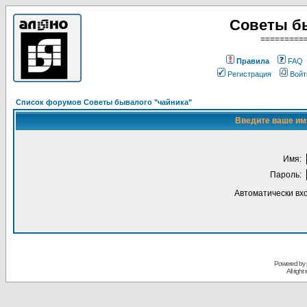
Советы б
=========
Правила
FAQ
Регистрация
Войт
Список форумов Советы бывалого "чайника"
Введите ваше имя
Имя:
Пароль:
Автоматически вх
Powered by
All righ