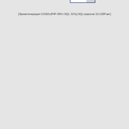
[ Время генерации: 0.0182s (PHP: 69% / SQL: 31%) | SQL-запросов: 10 | GZIP вкл ]