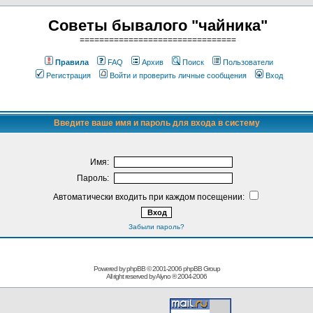
Советы бывалого "чайника"
================================
Правила
FAQ
Архив
Поиск
Пользователи
Регистрация
Войти и проверить личные сообщения
Вход
Введите ваше имя и пароль для входа в систему
Имя:
Пароль:
Автоматически входить при каждом посещении:
Забыли пароль?
Powered by phpBB © 2001-2006
phpBB Group
All right reserved by
Alyno
® 2004-2006