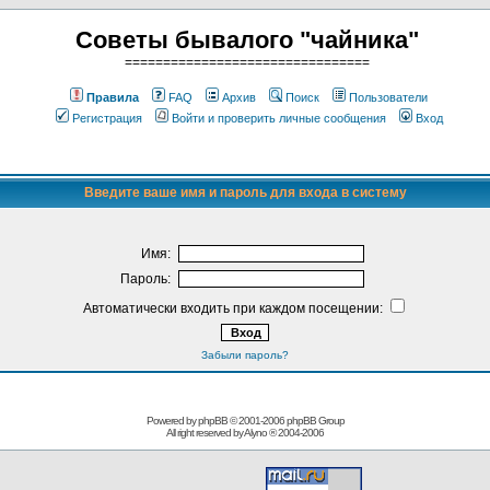
Советы бывалого "чайника"
================================
Правила
FAQ
Архив
Поиск
Пользователи
Регистрация
Войти и проверить личные сообщения
Вход
Введите ваше имя и пароль для входа в систему
Имя:
Пароль:
Автоматически входить при каждом посещении:
Забыли пароль?
Powered by phpBB © 2001-2006
phpBB Group
All right reserved by
Alyno
® 2004-2006