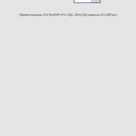
[ Время генерации: 0.0178s (PHP: 67% / SQL: 33%) | SQL-запросов: 10 | GZIP вкл ]