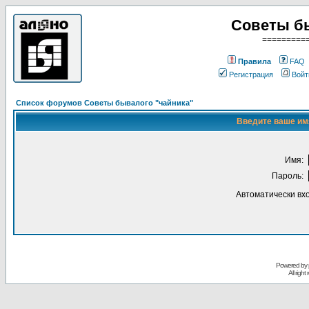
Советы б
=========
Правила
FAQ
Регистрация
Войт
Список форумов Советы бывалого "чайника"
Введите ваше имя
Имя:
Пароль:
Автоматически вх
Powered by
All righ