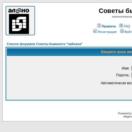
Советы б
=========
Правила
FAQ
Регистрация
Войт
Список форумов Советы бывалого "чайника"
Введите ваше имя
Имя:
Пароль:
Автоматически вх
Powered by
All righ