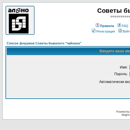
Советы б
=========
Правила
FAQ
Регистрация
Войт
Список форумов Советы бывалого "чайника"
Введите ваше имя
Имя:
Пароль:
Автоматически вх
Powered by
All righ