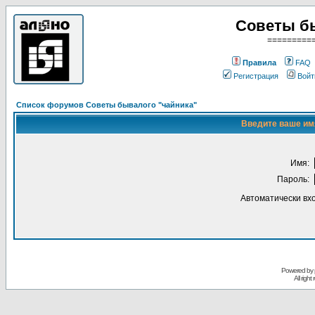
Советы б
=========
Правила
FAQ
Регистрация
Войт
Список форумов Советы бывалого "чайника"
Введите ваше имя
Имя:
Пароль:
Автоматически вх
Powered by
All righ