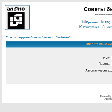
Советы б
=========
Правила
FAQ
Регистрация
Войт
Список форумов Советы бывалого "чайника"
Введите ваше имя
Имя:
Пароль:
Автоматически вх
Powered by
All righ