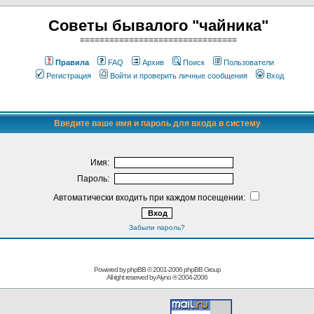
Советы бывалого "чайника"
================================
Правила
FAQ
Архив
Поиск
Пользователи
Регистрация
Войти и проверить личные сообщения
Вход
Введите ваше имя и пароль для входа в систему
Имя:
Пароль:
Автоматически входить при каждом посещении:
Забыли пароль?
Powered by phpBB © 2001-2006
phpBB Group
All right reserved by
Alyno
® 2004-2006