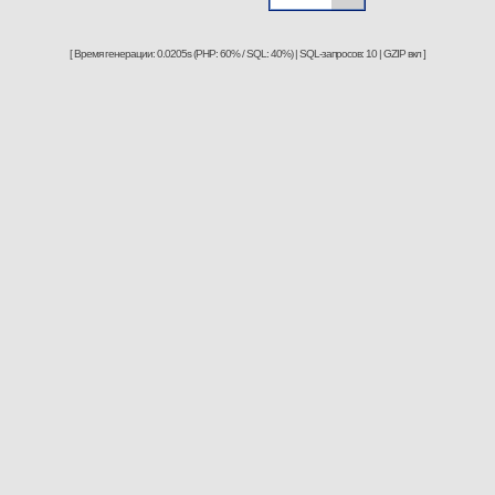
[ Время генерации: 0.0205s (PHP: 60% / SQL: 40%) | SQL-запросов: 10 | GZIP вкл ]