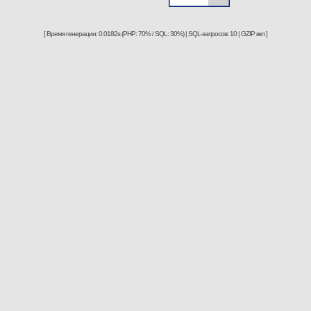
[ Время генерации: 0.0182s (PHP: 70% / SQL: 30%) | SQL-запросов: 10 | GZIP вкл ]