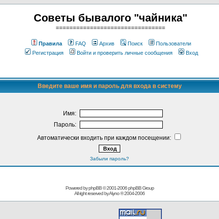
Советы бывалого "чайника"
================================
Правила
FAQ
Архив
Поиск
Пользователи
Регистрация
Войти и проверить личные сообщения
Вход
Введите ваше имя и пароль для входа в систему
Имя:
Пароль:
Автоматически входить при каждом посещении:
Забыли пароль?
Powered by phpBB © 2001-2006
phpBB Group
All right reserved by
Alyno
® 2004-2006