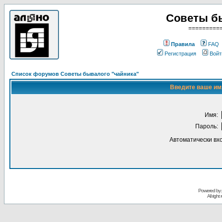
Советы б
=========
Правила
FAQ
Регистрация
Войт
Список форумов Советы бывалого "чайника"
Введите ваше имя
Имя:
Пароль:
Автоматически вх
Powered by
All righ