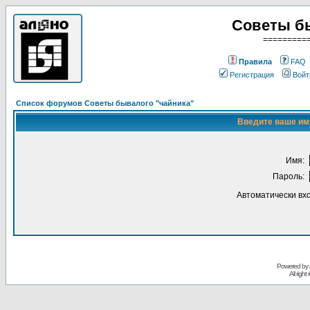
Советы б
=========
Правила
FAQ
Регистрация
Войт
Список форумов Советы бывалого "чайника"
Введите ваше имя
Имя:
Пароль:
Автоматически вх
Powered by
All righ