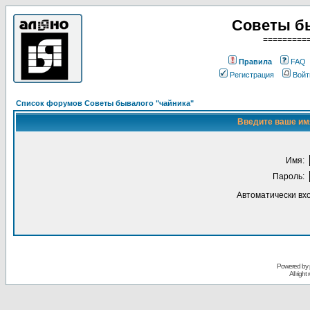
Советы б
=========
Правила
FAQ
Регистрация
Войт
Список форумов Советы бывалого "чайника"
Введите ваше имя
Имя:
Пароль:
Автоматически вх
Powered by
All righ