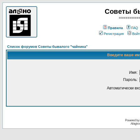
Советы б
=========
Правила
FAQ
Регистрация
Войт
Список форумов Советы бывалого "чайника"
Введите ваше имя
Имя:
Пароль:
Автоматически вх
Powered by
All righ