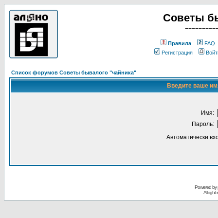
Советы б
=========
Правила
FAQ
Регистрация
Войт
Список форумов Советы бывалого "чайника"
Введите ваше имя
Имя:
Пароль:
Автоматически вх
Powered by
All righ