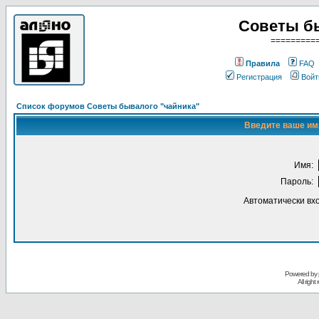
Советы б
=========
Правила
FAQ
Регистрация
Войт
Список форумов Советы бывалого "чайника"
Введите ваше имя
Имя:
Пароль:
Автоматически вх
Powered by
All righ