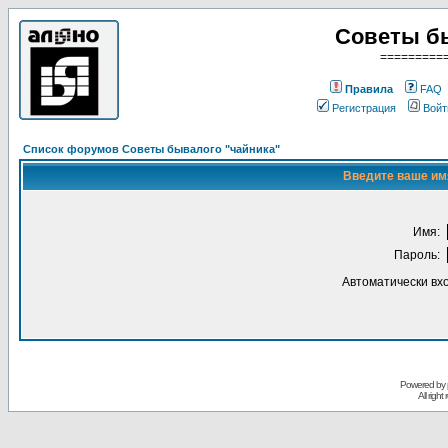
Советы б
=========
Правила
FAQ
Регистрация
Войт
Список форумов Советы бывалого "чайника"
Введите ваше имя
Имя:
Пароль:
Автоматически вх
Powered by
All righ