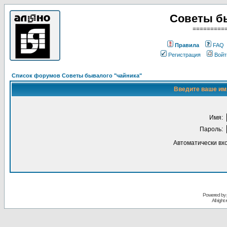
Советы б
=========
Правила
FAQ
Регистрация
Войт
Список форумов Советы бывалого "чайника"
Введите ваше имя
Имя:
Пароль:
Автоматически вх
Powered by
All righ