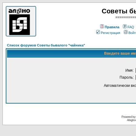
Советы б
=========
Правила
FAQ
Регистрация
Войт
Список форумов Советы бывалого "чайника"
Введите ваше имя
Имя:
Пароль:
Автоматически вх
Powered by
All righ