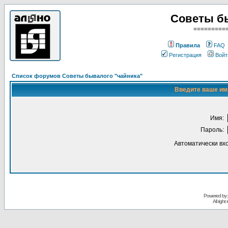
Советы б
=========
Правила
FAQ
Регистрация
Войт
Список форумов Советы бывалого "чайника"
Введите ваше имя
Имя:
Пароль:
Автоматически вх
Powered by
All righ