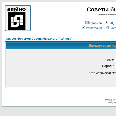
Советы б
=========
Правила
FAQ
Регистрация
Войт
Список форумов Советы бывалого "чайника"
Введите ваше имя
Имя:
Пароль:
Автоматически вх
Powered by
All righ