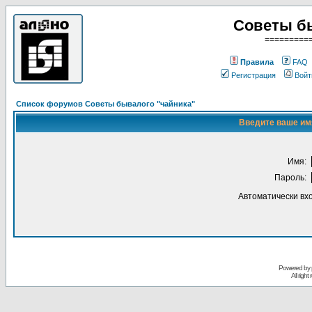
Советы б
=========
Правила
FAQ
Регистрация
Войт
Список форумов Советы бывалого "чайника"
Введите ваше имя
Имя:
Пароль:
Автоматически вх
Powered by
All righ