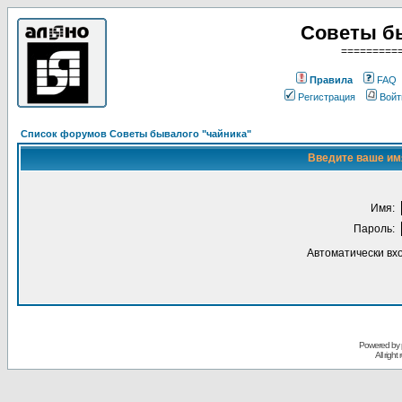
Советы б
=========
Правила
FAQ
Регистрация
Войт
Список форумов Советы бывалого "чайника"
Введите ваше имя
Имя:
Пароль:
Автоматически вх
Powered by
All righ