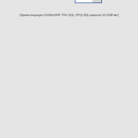
[ Время генерации: 0.0166s (PHP: 75% / SQL: 25%) | SQL-запросов: 10 | GZIP вкл ]