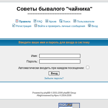
Советы бывалого "чайника"
================================
Правила
FAQ
Архив
Поиск
Пользователи
Регистрация
Войти и проверить личные сообщения
Вход
Введите ваше имя и пароль для входа в систему
Имя:
Пароль:
Автоматически входить при каждом посещении:
Забыли пароль?
Powered by phpBB © 2001-2006
phpBB Group
All right reserved by
Alyno
® 2004-2006