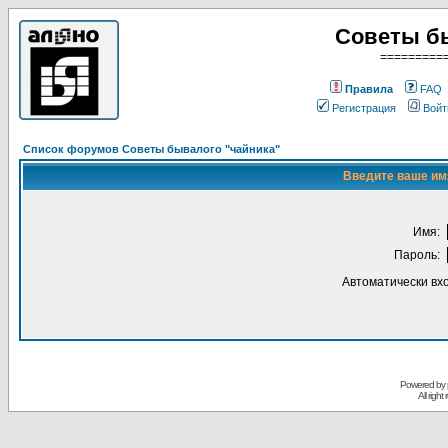
Советы б
=========
Правила
FAQ
Регистрация
Войт
Список форумов Советы бывалого "чайника"
Введите ваше имя
Имя:
Пароль:
Автоматически вх
Powered by
All righ