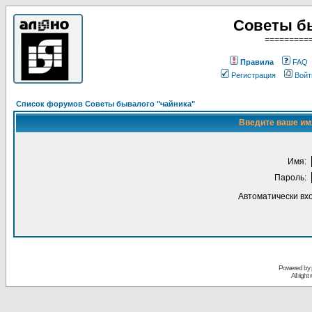
Советы б
=========
Правила
FAQ
Регистрация
Войт
Список форумов Советы бывалого "чайника"
Введите ваше имя
Имя:
Пароль:
Автоматически вх
Powered by
All righ