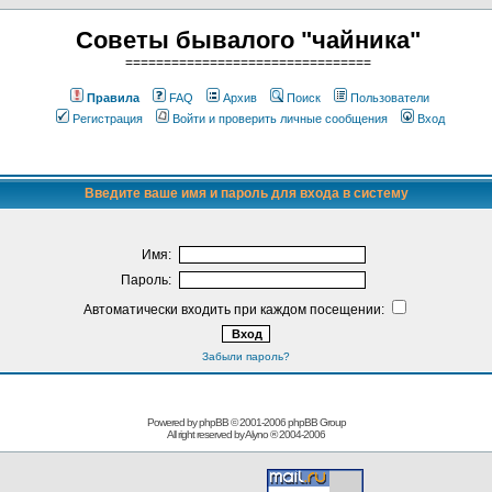
Советы бывалого "чайника"
================================
Правила
FAQ
Архив
Поиск
Пользователи
Регистрация
Войти и проверить личные сообщения
Вход
Введите ваше имя и пароль для входа в систему
Имя:
Пароль:
Автоматически входить при каждом посещении:
Забыли пароль?
Powered by phpBB © 2001-2006
phpBB Group
All right reserved by
Alyno
® 2004-2006