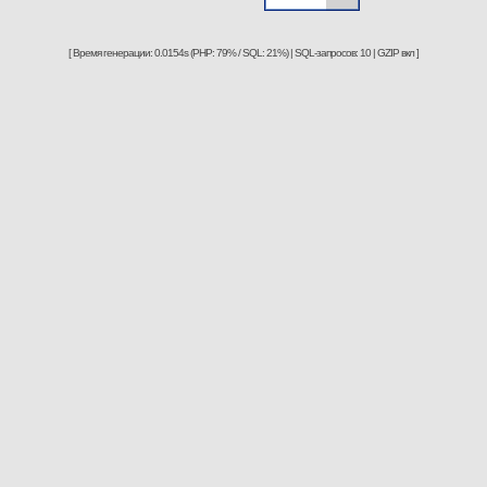
[ Время генерации: 0.0154s (PHP: 79% / SQL: 21%) | SQL-запросов: 10 | GZIP вкл ]