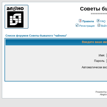
Советы б
=========
Правила
FAQ
Регистрация
Войт
Список форумов Советы бывалого "чайника"
Введите ваше имя
Имя:
Пароль:
Автоматически вх
Powered by
All righ